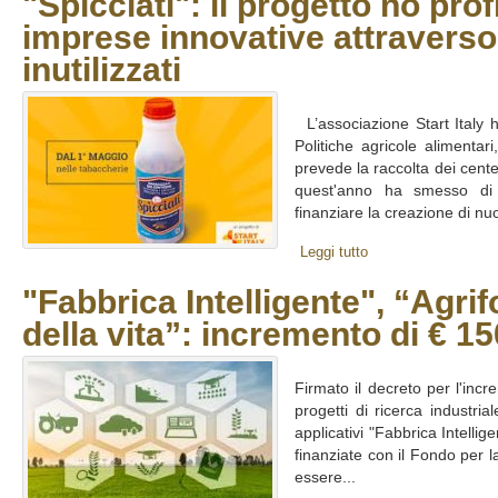
"Spìcciati": il progetto no prof
imprese innovative attraverso
inutilizzati
L’associazione Start Italy h
Politiche agricole alimentari
prevede la raccolta dei centes
quest'anno ha smesso di co
finanziare la creazione di nuo
Leggi tutto
"Fabbrica Intelligente", “Agri
della vita”: incremento di € 15
Firmato il decreto per l'incr
progetti di ricerca industria
applicativi "Fabbrica Intellig
finanziate con il Fondo per l
essere...