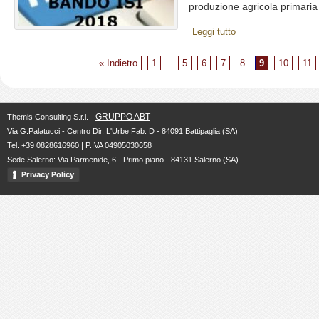
produzione agricola primaria d
Leggi tutto
« Indietro
1
...
5
6
7
8
9
10
11
GRUPPO ABT
Themis Consulting S.r.l. -
Via G.Palatucci - Centro Dir. L'Urbe Fab. D - 84091 Battipaglia (SA)
Tel. +39 0828616960 | P.IVA 04905030658
Sede Salerno: Via Parmenide, 6 - Primo piano - 84131 Salerno (SA)
Privacy Policy