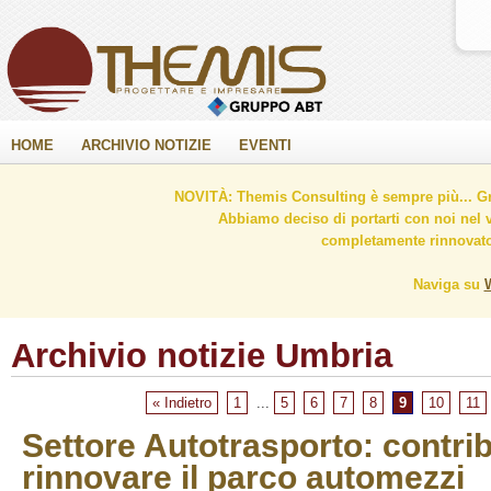
HOME
ARCHIVIO NOTIZIE
EVENTI
NOVITÀ: Themis Consulting è sempre più... Gr
Abbiamo deciso di portarti con noi nel 
completamente rinnovato 
Naviga su
Archivio notizie Umbria
« Indietro
1
...
5
6
7
8
9
10
11
Settore Autotrasporto: contribu
rinnovare il parco automezzi