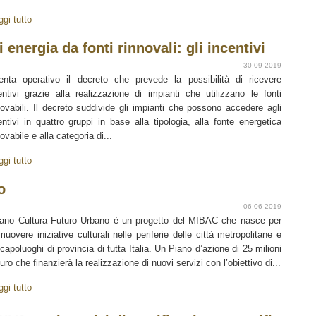
ggi tutto
energia da fonti rinnovali: gli incentivi
30-09-2019
enta operativo il decreto che prevede la possibilità di ricevere
entivi grazie alla realizzazione di impianti che utilizzano le fonti
novabili. Il decreto suddivide gli impianti che possono accedere agli
entivi in quattro gruppi in base alla tipologia, alla fonte energetica
novabile e alla categoria di...
ggi tutto
o
06-06-2019
iano Cultura Futuro Urbano è un progetto del MIBAC che nasce per
muovere iniziative culturali nelle periferie delle città metropolitane e
 capoluoghi di provincia di tutta Italia. Un Piano d’azione di 25 milioni
euro che finanzierà la realizzazione di nuovi servizi con l’obiettivo di...
ggi tutto