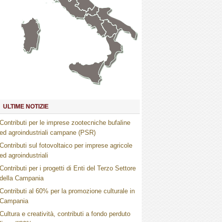
Marche
Umbria
Toscana
Abruzzo
Molise
Lazio
Campania
Basilicata
Puglia
Sardegna
Calabria
Sicilia
ULTIME NOTIZIE
Contributi per le imprese zootecniche bufaline
ed agroindustriali campane (PSR)
Contributi sul fotovoltaico per imprese agricole
ed agroindustriali
Contributi per i progetti di Enti del Terzo Settore
della Campania
Contributi al 60% per la promozione culturale in
Campania
Cultura e creatività, contributi a fondo perduto