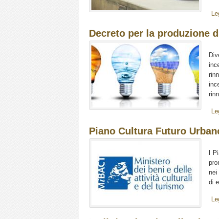
Le
Decreto per la produzione di 
Div
inc
rin
inc
rin
Le
Piano Cultura Futuro Urban
l P
pro
nei
di 
Le