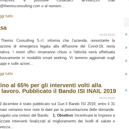
formazioni, è possibile conattarci all'indirizzo mail
o@themisconsulting.com o al numero...
ggi tutto
asa
16-03-2020
Themis Consulting S.r.l. informa che l’azienda, nonostante la
uazione di emergenza legata alla diffusione del Covid-19, resta
rativa. I nostri uffici rimarranno chiusi e l'attività verrà effettuata
lusivamente in modalità smart working. Vi terremo aggiornati sugli
uppi e sulle azioni...
ggi tutto
no al 65% per gli interventi volti alla
l lavoro. Pubblicato il Bando ISI INAIL 2019
02-01-2020
19 dicembre è stato pubblicato sul Guri il Bando ISI 2019, entro il 31
naio verranno rese note le date per la presentazione delle domande.
seguito una sintesi del Bando:
1. Obiettivo
Incentivare le Imprese a
lizzare interventi finalizzati al miglioramento dei livelli di salute e
urezza...