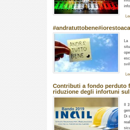
in
inf
Le
#andratuttobene#iorestoac
La 
sit
ope
esc
svil
Le
Contributi a fondo perduto fi
riduzione degli infortuni su
Il 
gen
Di 
rea
sic