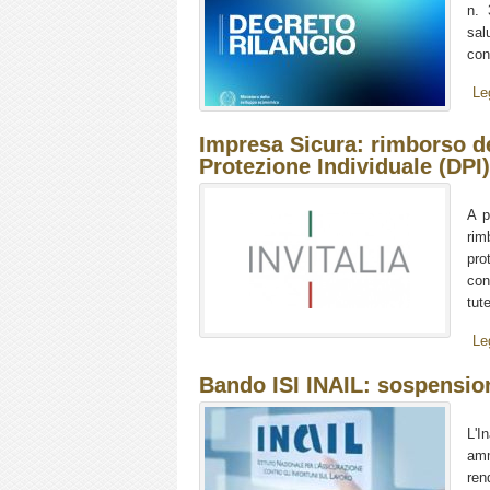
n. 
sal
con
Le
Impresa Sicura: rimborso de
Protezione Individuale (DPI)
A p
rim
pro
con
tut
Le
Bando ISI INAIL: sospension
L'I
amm
ren