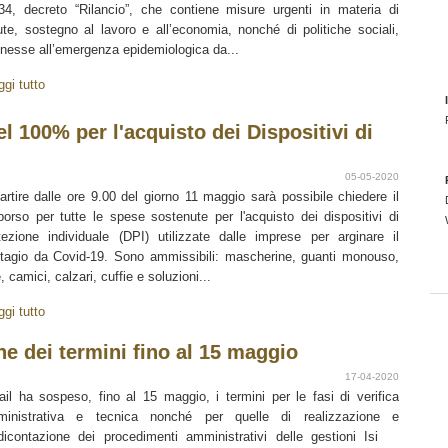
34, decreto “Rilancio”, che contiene misure urgenti in materia di
ute, sostegno al lavoro e all’economia, nonché di politiche sociali,
nesse all’emergenza epidemiologica da...
ggi tutto
l 100% per l'acquisto dei Dispositivi di
05-05-2020
artire dalle ore 9.00 del giorno 11 maggio sarà possibile chiedere il
borso per tutte le spese sostenute per l'acquisto dei dispositivi di
tezione individuale (DPI) utilizzate dalle imprese per arginare il
tagio da Covid-19. Sono ammissibili: mascherine, guanti monouso,
e, camici, calzari, cuffie e soluzioni...
ggi tutto
e dei termini fino al 15 maggio
17-04-2020
nail ha sospeso, fino al 15 maggio, i termini per le fasi di verifica
inistrativa e tecnica nonché per quelle di realizzazione e
dicontazione dei procedimenti amministrativi delle gestioni Isi