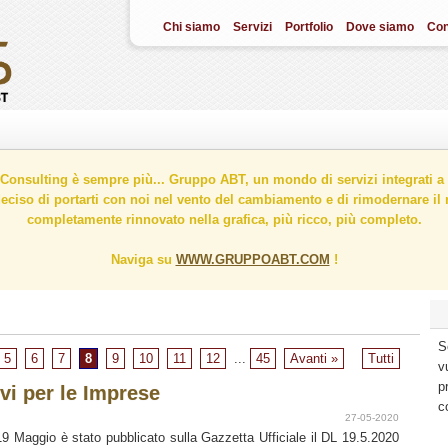
Chi siamo
Servizi
Portfolio
Dove siamo
Con
onsulting è sempre più... Gruppo ABT, un mondo di servizi integrati a 
ciso di portarti con noi nel vento del cambiamento e di rimodernare il n
completamente rinnovato nella grafica, più ricco, più completo.
Naviga su
WWW.GRUPPOABT.COM
!
S
5
6
7
8
9
10
11
12
...
45
Avanti »
Tutti
v
p
ivi per le Imprese
c
27-05-2020
19 Maggio è stato pubblicato sulla Gazzetta Ufficiale il DL 19.5.2020