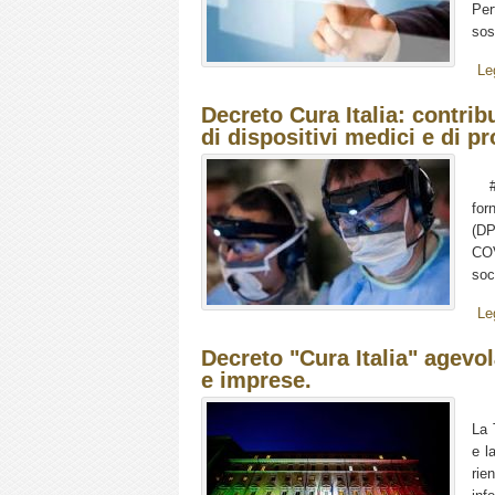
Per
sos
Le
Decreto Cura Italia: contrib
di dispositivi medici e di p
#Cu
for
(DP
COV
soc
Le
Decreto "Cura Italia" agevol
e imprese.
La 
e l
rie