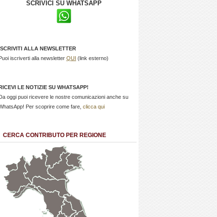
SCRIVICI SU WHATSAPP
ISCRIVITI ALLA NEWSLETTER
Puoi iscriverti alla newsletter
QUI
(link esterno)
RICEVI LE NOTIZIE SU WHATSAPP!
Da oggi puoi ricevere le nostre comunicazioni anche su
WhatsApp! Per scoprire come fare,
clicca qui
CERCA CONTRIBUTO PER REGIONE
Trentino
Friuli
Valle
Alto
Venezia
d'Aosta
Veneto
Lombardia
Adige
Giulia
Piemonte
Liguria
Emilia Romagna