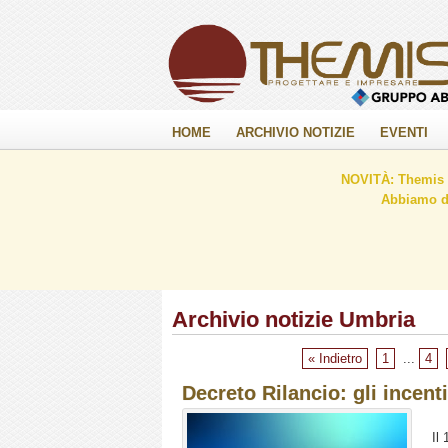
HOME
ARCHIVIO NOTIZIE
EVENTI
NOVITÀ: Themis C
Abbiamo de
Archivio notizie Umbria
« Indietro
1
...
4
Decreto Rilancio: gli incent
Il 