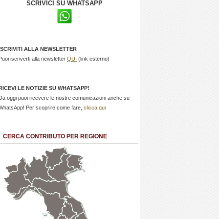
SCRIVICI SU WHATSAPP
ISCRIVITI ALLA NEWSLETTER
Puoi iscriverti alla newsletter
QUI
(link esterno)
RICEVI LE NOTIZIE SU WHATSAPP!
Da oggi puoi ricevere le nostre comunicazioni anche su
WhatsApp! Per scoprire come fare,
clicca qui
CERCA CONTRIBUTO PER REGIONE
Trentino
Friuli
Valle
Alto
Venezia
d'Aosta
Veneto
Lombardia
Adige
Giulia
Piemonte
Liguria
Emilia Romagna