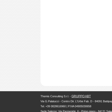
GRUPPO ABT
Themis Consulting S.r.l. -
Via G.Palatucci - Centro Dir. L'Urbe Fab. D - 84091 Battipag
Tel. +39 0828616960 | P.IVA 04905030658
Sede Salerno: Via Parmenide, 6 - Primo piano - 84131 Sale