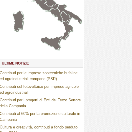
Marche
Umbria
Toscana
Abruzzo
Molise
Lazio
Campania
Basilicata
Puglia
Sardegna
Calabria
Sicilia
ULTIME NOTIZIE
Contributi per le imprese zootecniche bufaline
ed agroindustriali campane (PSR)
Contributi sul fotovoltaico per imprese agricole
ed agroindustriali
Contributi per i progetti di Enti del Terzo Settore
della Campania
Contributi al 60% per la promozione culturale in
Campania
Cultura e creatività, contributi a fondo perduto