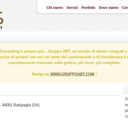
Chi siamo
Servizi
Portfolio
Dove siamo
Con
onsulting è sempre più... Gruppo ABT, un mondo di servizi integrati a 
ciso di portarti con noi nel vento del cambiamento e di rimodernare il n
completamente rinnovato nella grafica, più ricco, più completo.
Naviga su
WWW.GRUPPOABT.COM
!
S
v
- 84091 Battipaglia (SA)
p
c