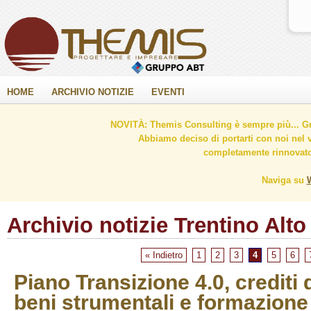
HOME
ARCHIVIO NOTIZIE
EVENTI
NOVITÀ: Themis Consulting è sempre più... Gr
Abbiamo deciso di portarti con noi nel 
completamente rinnovato 
Naviga su
Archivio notizie Trentino Alto
« Indietro
1
2
3
4
5
6
Piano Transizione 4.0, crediti
beni strumentali e formazione