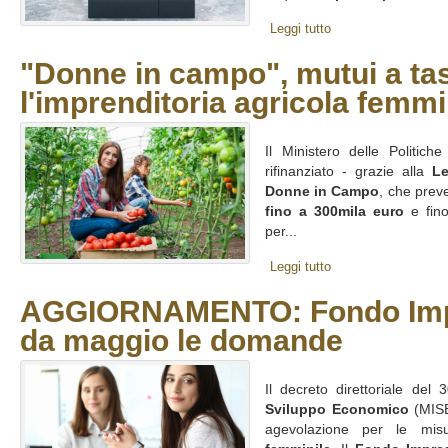
Leggi tutto
"Donne in campo", mutui a ta
l'imprenditoria agricola femm
Il Ministero delle Politich
rifinanziato - grazie alla
Le
Donne in Campo
, che pre
fino a 300mila euro
e fino
per...
Leggi tutto
AGGIORNAMENTO: Fondo Imp
da maggio le domande
Il decreto direttoriale de
Sviluppo Economico
(MISE)
agevolazione per le mis