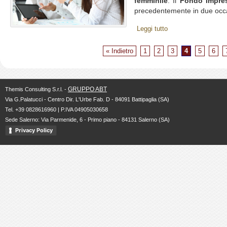
femminile
. Il
Fondo Impre
precedentemente in due occas
Leggi tutto
« Indietro
1
2
3
4
5
6
GRUPPO ABT
Themis Consulting S.r.l. -
Via G.Palatucci - Centro Dir. L'Urbe Fab. D - 84091 Battipaglia (SA)
Tel. +39 0828616960 | P.IVA 04905030658
Sede Salerno: Via Parmenide, 6 - Primo piano - 84131 Salerno (SA)
Privacy Policy