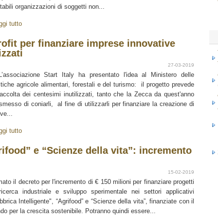
stabili organizzazioni di soggetti non...
ggi tutto
profit per finanziare imprese innovative
izzati
27-03-2019
ssociazione Start Italy ha presentato l'idea al Ministero delle
itiche agricole alimentari, forestali e del turismo: il progetto prevede
raccolta dei centesimi inutilizzati, tanto che la Zecca da quest'anno
smesso di coniarli, al fine di utilizzarli per finanziare la creazione di
ve...
ggi tutto
rifood” e “Scienze della vita”: incremento
15-02-2019
mato il decreto per l'incremento di € 150 milioni per finanziare progetti
ricerca industriale e sviluppo sperimentale nei settori applicativi
bbrica Intelligente", “Agrifood” e “Scienze della vita”, finanziate con il
do per la crescita sostenibile. Potranno quindi essere...