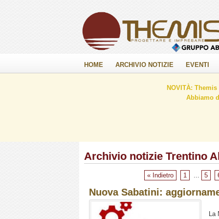
HOME
ARCHIVIO NOTIZIE
EVENTI
NOVITÀ: Themis C
Abbiamo de
Archivio notizie Trentino A
« Indietro
1
...
5
Nuova Sabatini: aggiorname
La 