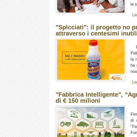
le 
Le
"Spìcciati": il progetto no 
attraverso i centesimi inutil
L’a
Pol
la 
ha 
nuo
Le
"Fabbrica Intelligente", “Ag
di € 150 milioni
Fir
di 
"Fa
Fon