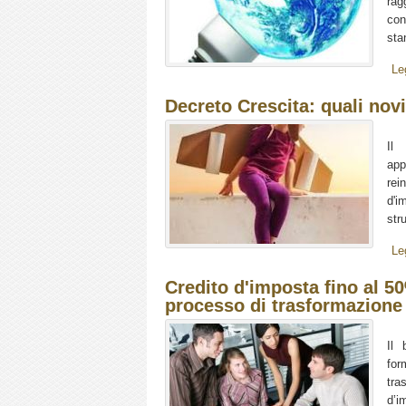
rag
con
sta
Le
Decreto Crescita: quali nov
Il 
app
rei
d'i
str
Le
Credito d'imposta fino al 5
processo di trasformazione 
Il 
for
tra
d’i