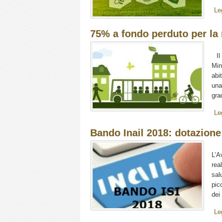
Le
75% a fondo perduto per la m
Il 
Min
abi
una
gra
Le
Bando Inail 2018: dotazione
L’A
rea
sal
pic
dei 
Le