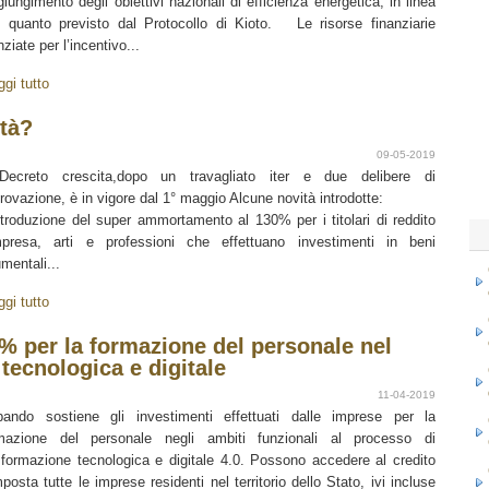
giungimento degli obiettivi nazionali di efficienza energetica, in linea
 quanto previsto dal Protocollo di Kioto. Le risorse finanziarie
nziate per l’incentivo...
ggi tutto
ità?
09-05-2019
Decreto crescita,dopo un travagliato iter e due delibere di
rovazione, è in vigore dal 1° maggio Alcune novità introdotte:
ntroduzione del super ammortamento al 130% per i titolari di reddito
mpresa, arti e professioni che effettuano investimenti in beni
umentali...
ggi tutto
0% per la formazione del personale nel
tecnologica e digitale
11-04-2019
bando sostiene gli investimenti effettuati dalle imprese per la
mazione del personale negli ambiti funzionali al processo di
sformazione tecnologica e digitale 4.0. Possono accedere al credito
mposta tutte le imprese residenti nel territorio dello Stato, ivi incluse