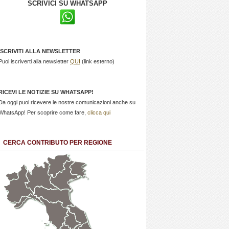
SCRIVICI SU WHATSAPP
ISCRIVITI ALLA NEWSLETTER
Puoi iscriverti alla newsletter
QUI
(link esterno)
RICEVI LE NOTIZIE SU WHATSAPP!
Da oggi puoi ricevere le nostre comunicazioni anche su
WhatsApp! Per scoprire come fare,
clicca qui
CERCA CONTRIBUTO PER REGIONE
Trentino
Friuli
Valle
Alto
Venezia
d'Aosta
Veneto
Lombardia
Adige
Giulia
Piemonte
Liguria
Emilia Romagna