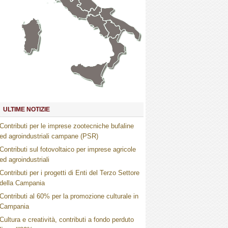
Marche
Umbria
Toscana
Abruzzo
Molise
Lazio
Campania
Basilicata
Puglia
Sardegna
Calabria
Sicilia
ULTIME NOTIZIE
Contributi per le imprese zootecniche bufaline
ed agroindustriali campane (PSR)
Contributi sul fotovoltaico per imprese agricole
ed agroindustriali
Contributi per i progetti di Enti del Terzo Settore
della Campania
Contributi al 60% per la promozione culturale in
Campania
Cultura e creatività, contributi a fondo perduto