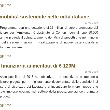
ggi tutto
obilità sostenibile nelle città italiane
13-02-2019
Programma, con una dotazione di 15 milioni di euro e promosso dal
istero per l'Ambiente, è destinato ai Comuni, con almeno 50.000
tanti e prevede il cofinanziamento del 75% di progetti che rientrano in
 delle seguenti azioni: -realizzazione di nuove piste ciclabili in
do di rispondere...
ggi tutto
 finanziaria aumentata di € 120M
15-01-2019
vviso pubblico Isi 2018 ha l’obiettivo: di incentivare le imprese a
lizzare progetti per il miglioramento documentato delle condizioni di
ute e di sicurezza dei lavoratori; di incentivare le microimprese e le
cole imprese operanti nel settore della produzione agricola primaria
prodotti...
ggi tutto