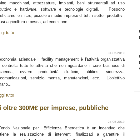
sing macchinari, attrezzature, impianti, beni strumentali ad uso
duttivo e hardware, software e tecnologie digitali. Possono
eficiarne le micro, piccole e medie imprese di tutti i settori produttivi,
lusi agricoltura e pesca, ad eccezione...
ggi tutto
r
31-05-2019
economia aziendale il facility management è l'attività organizzativa
 controlla tutte le attività che non riguardano il core business di
azienda, ovvero produttività d'ufficio, utilities, sicurezza,
ecomunicazioni, servizio mensa, manutenzioni, ecc. L'obiettivo
mario...
ggi tutto
ti oltre 300M€ per imprese, pubbliche
24-05-2019
Fondo Nazionale per l’Efficienza Energetica è un incentivo che
tiene la realizzazione di interventi finalizzati a garantire il