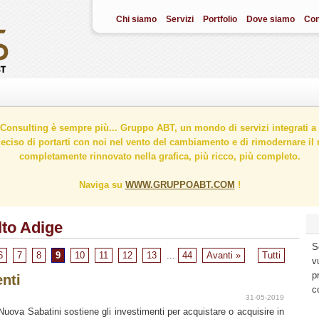
Chi siamo
Servizi
Portfolio
Dove siamo
Con
onsulting è sempre più... Gruppo ABT, un mondo di servizi integrati a 
ciso di portarti con noi nel vento del cambiamento e di rimodernare il n
completamente rinnovato nella grafica, più ricco, più completo.
Naviga su
WWW.GRUPPOABT.COM
!
lto Adige
S
6
7
8
9
10
11
12
13
...
44
Avanti »
Tutti
v
p
nti
c
31-05-2019
Nuova Sabatini sostiene gli investimenti per acquistare o acquisire in