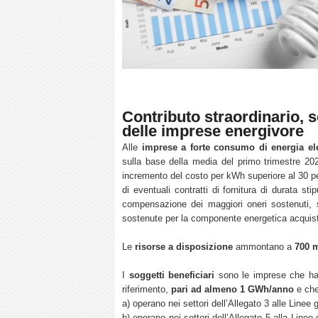
Contributo straordinario, s
delle imprese energivore
Alle
imprese a forte consumo di energia ele
sulla base della media del primo trimestre 202
incremento del costo per kWh superiore al 30 p
di eventuali contratti di fornitura di durata st
compensazione dei maggiori oneri sostenuti,
sostenute per la componente energetica acquista
Le
risorse a disposizione
ammontano a
700 m
I
soggetti beneficiari
sono le imprese che h
riferimento,
pari ad almeno 1 GWh/anno
e che 
a) operano nei settori dell’Allegato 3 alle Linee
b) operano nei settori dell’Allegato 5 alla Linee