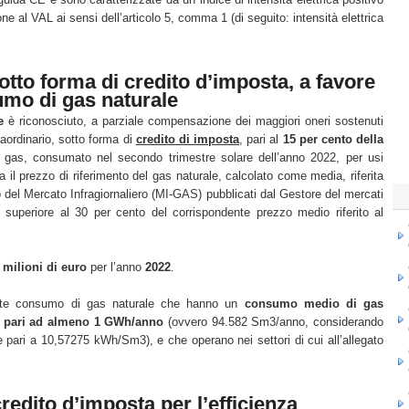
one al VAL ai sensi dell’articolo 5, comma 1 (di seguito: intensità elettrica
otto forma di credito d’imposta, a favore
umo di gas naturale
e
è riconosciuto, a parziale compensazione dei maggiori oneri sostenuti
raordinario, sotto forma di
credito di imposta
, pari al
15 per cento della
gas, consumato nel secondo trimestre solare dell’anno 2022, per usi
ora il prezzo di riferimento del gas naturale, calcolato come media, riferita
to del Mercato Infragiornaliero (MI-GAS) pubblicati dal Gestore del mercati
superiore al 30 per cento del corrispondente prezzo medio riferito al
 milioni di euro
per l’anno
2022
.
rte consumo di gas naturale che hanno un
consumo medio di gas
,
pari ad almeno 1 GWh/anno
(ovvero 94.582 Sm3/anno, considerando
le pari a 10,57275 kWh/Sm3), e che operano nei settori di cui all’allegato
redito d’imposta per l’efficienza