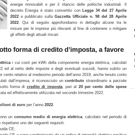
energie rinnovabili e per il rilancio delle politiche industriali. Il
decreto Energia è stato convertito con
Legge 34 del 27 Aprile
2022
e pubblicato sulla
Gazzetta Ufficiale n. 98 del 28 Aprile
2022
. Qui di seguito approfondiamo in dettaglio alcune tra le
misure per le imprese più rilevanti al fine di contenere o mitigare
gli effetti degli attuali rincari.
otto forma di credito d’imposta, a favore
ttrica
i cui costi per kWh della componente energia elettrica, calcolati
2 ed al netto delle imposte e degli eventuali sussidi, hanno subìto un
er cento relativo al medesimo periodo dell’anno 2019, anche tenuto conto
ipulati dall’impresa, è riconosciuto un
contributo
straordinario a parziale
 sotto forma di
credito di imposta
, pari al
20 per cento delle spese
ta ed effettivamente utilizzata nel secondo trimestre 2022.
ilioni di euro
per l’anno
2022
.
anno un
consumo medio di energia elettrica
, calcolato nel periodo di
rispettano uno dei seguenti requisiti:
 guida CE;
 guida CE e sono caratterizzate da un indice di intensità elettrica positivo