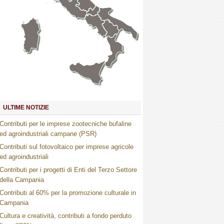
Marche
Umbria
Toscana
Abruzzo
Molise
Lazio
Campania
Basilicata
Puglia
Sardegna
Calabria
Sicilia
ULTIME NOTIZIE
Contributi per le imprese zootecniche bufaline
ed agroindustriali campane (PSR)
Contributi sul fotovoltaico per imprese agricole
ed agroindustriali
Contributi per i progetti di Enti del Terzo Settore
della Campania
Contributi al 60% per la promozione culturale in
Campania
Cultura e creatività, contributi a fondo perduto