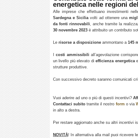
energetica nelle regioni de
Alle imprese che effettuano investimenti nell
Sardegna e Sicilia
volti ad ottenere una
migl
da fonti rinnovabili
, anche tramite la realizz
30 novembre 2023
è attribuito un contributo s
Le
risorse a disposizione
ammontano a
145 m
I
costi ammissibili
all’agevolazione corrispo
un livello più elevato di
efficienza energetica
e
strutture produttive.
Con successivo decreto saranno comunicati crite
Vuoi aderire ad uno o più di questi incentivi?
Af
Contattaci subito
tramite il nostro
form
o via
in alto a destra.
Per restare aggiornato anche su altri incentivi isc
NOVITÀ
! In alternativa alla mail puoi ricevere