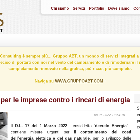
Chi siamo
Servizi
Portfolio
Dove siamo
Con
onsulting è sempre più... Gruppo ABT, un mondo di servizi integrati a 
ciso di portarti con noi nel vento del cambiamento e di rimodernare il n
completamente rinnovato nella grafica, più ricco, più completo.
Naviga su
WWW.GRUPPOABT.COM
!
per le imprese contro i rincari di energia
S
v
08-05-2022 18:54:15
p
Il
D.L. 17 del 1 Marzo 2022
- cosiddetto “
decreto Energia
” -
c
contiene misure urgenti per il
contenimento dei costi
dell’energia elettrica e del gas naturale
, per lo sviluppo delle