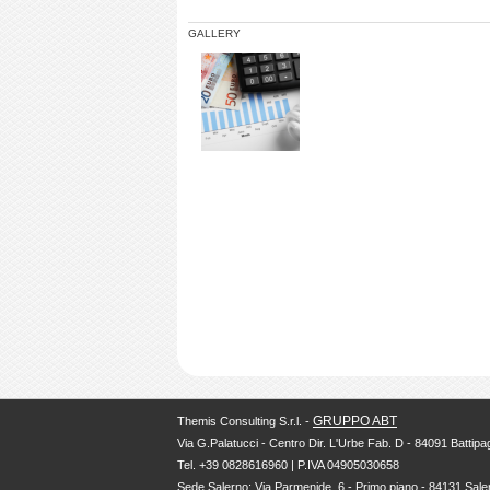
GALLERY
GRUPPO ABT
Themis Consulting S.r.l. -
Via G.Palatucci - Centro Dir. L'Urbe Fab. D - 84091 Battipag
Tel. +39 0828616960 | P.IVA 04905030658
Sede Salerno: Via Parmenide, 6 - Primo piano - 84131 Sale