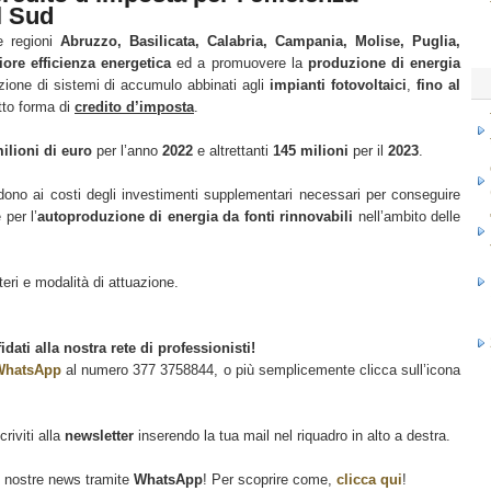
l Sud
e regioni
Abruzzo, Basilicata, Calabria, Campania, Molise, Puglia,
iore efficienza energetica
ed a promuovere la
produzione di energia
azione di sistemi di accumulo abbinati agli
impianti fotovoltaici
,
fino al
otto forma di
credito d’imposta
.
ilioni di euro
per l’anno
2022
e altrettanti
145 milioni
per il
2023
.
ndono ai costi degli investimenti supplementari necessari per conseguire
 per l’
autoproduzione di energia da fonti rinnovabili
nell’ambito delle
ri e modalità di attuazione.
fidati alla nostra rete di professionisti!
WhatsApp
al numero 377 3758844, o più semplicemente clicca sull’icona
riviti alla
newsletter
inserendo la tua mail nel riquadro in alto a destra.
 le nostre news tramite
WhatsApp
! Per scoprire come,
clicca qui
!