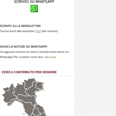
SCRIVICI SU WHATSAPP
ISCRIVITI ALLA NEWSLETTER
Puoi iscriverti alla newsletter
QUI
(link esterno)
RICEVI LE NOTIZIE SU WHATSAPP!
Da oggi puoi ricevere le nostre comunicazioni anche su
WhatsApp! Per scoprire come fare,
clicca qui
CERCA CONTRIBUTO PER REGIONE
Trentino
Friuli
Valle
Alto
Venezia
d'Aosta
Veneto
Lombardia
Adige
Giulia
Piemonte
Liguria
Emilia Romagna