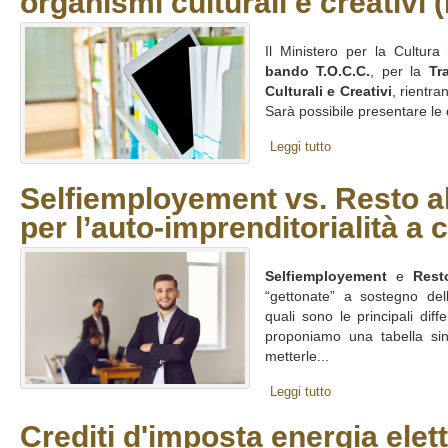
organismi culturali e creativi 
Il Ministero per la Cultura 
bando T.O.C.C.
, per la
Tr
Culturali e Creativi
, rientra
Sarà possibile presentare le 
Leggi tutto
Selfiemployement vs. Resto a
per l’auto-imprenditorialità a 
Selfiemployement
e
Rest
“gettonate” a sostegno dell
quali sono le principali dif
proponiamo una tabella sin
metterle...
Leggi tutto
Crediti d'imposta energia elett