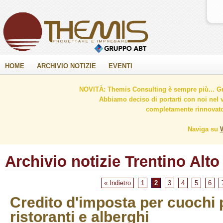
HOME
ARCHIVIO NOTIZIE
EVENTI
NOVITÀ: Themis Consulting è sempre più... Gr
Abbiamo deciso di portarti con noi nel 
completamente rinnovato 
Naviga su
Archivio notizie Trentino Alto
« Indietro
1
2
3
4
5
6
Credito d'imposta per cuochi p
ristoranti e alberghi