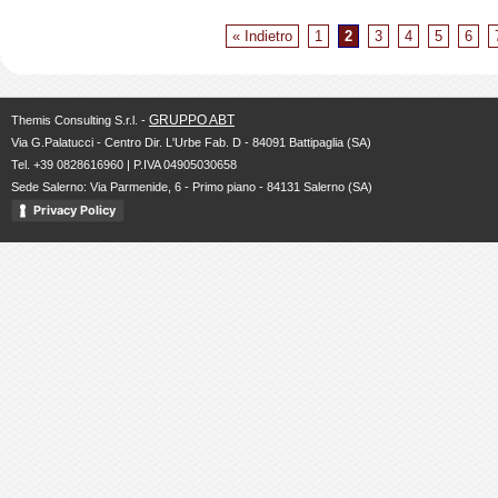
« Indietro
1
2
3
4
5
6
GRUPPO ABT
Themis Consulting S.r.l. -
Via G.Palatucci - Centro Dir. L'Urbe Fab. D - 84091 Battipaglia (SA)
Tel. +39 0828616960 | P.IVA 04905030658
Sede Salerno: Via Parmenide, 6 - Primo piano - 84131 Salerno (SA)
Privacy Policy