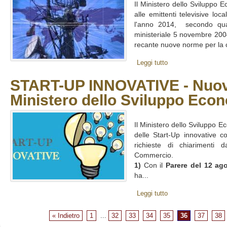
Il Ministero dello Sviluppo 
alle emittenti televisive loca
l'anno 2014, secondo quant
ministeriale 5 novembre 200
recante nuove norme per la c
Leggi tutto
START-UP INNOVATIVE - Nuovi
Ministero dello Sviluppo Eco
Il Ministero dello Sviluppo 
delle Start-Up innovative c
richieste di chiarimenti 
Commercio.
1)
Con il
Parere del 12 ag
ha...
Leggi tutto
« Indietro
1
...
32
33
34
35
36
37
38