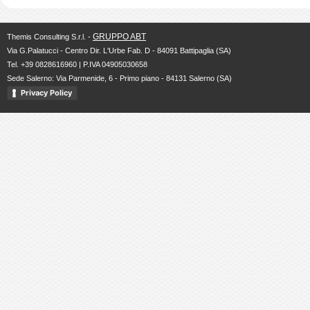
GRUPPO ABT
Themis Consulting S.r.l. -
Via G.Palatucci - Centro Dir. L'Urbe Fab. D - 84091 Battipaglia (SA)
Tel. +39 0828616960 | P.IVA 04905030658
Sede Salerno: Via Parmenide, 6 - Primo piano - 84131 Salerno (SA)
Privacy Policy