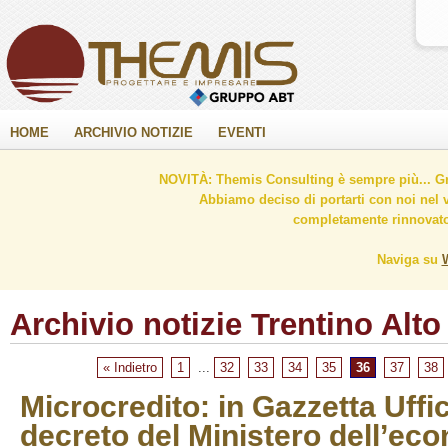
HOME
ARCHIVIO NOTIZIE
EVENTI
NOVITÀ: Themis Consulting è sempre più... Gr
Abbiamo deciso di portarti con noi nel 
completamente rinnovato 
Naviga su
Archivio notizie Trentino Alto
« Indietro
1
...
32
33
34
35
36
37
38
Microcredito: in Gazzetta Uffic
decreto del Ministero dell’eco