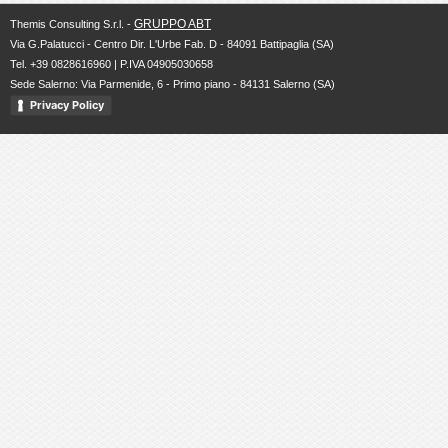
GRUPPO ABT
Themis Consulting S.r.l. -
Via G.Palatucci - Centro Dir. L'Urbe Fab. D - 84091 Battipaglia (SA)
Tel. +39 0828616960 | P.IVA 04905030658
Sede Salerno: Via Parmenide, 6 - Primo piano - 84131 Salerno (SA)
Privacy Policy