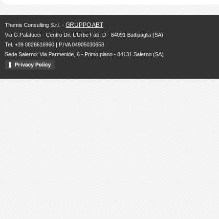
GRUPPO ABT
Themis Consulting S.r.l. -
Via G.Palatucci - Centro Dir. L'Urbe Fab. D - 84091 Battipaglia (SA)
Tel. +39 0828616960 | P.IVA 04905030658
Sede Salerno: Via Parmenide, 6 - Primo piano - 84131 Salerno (SA)
Privacy Policy