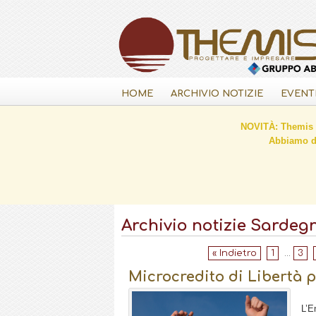
HOME
ARCHIVIO NOTIZIE
EVENT
NOVITÀ: Themis C
Abbiamo de
Archivio notizie Sardeg
« Indietro
1
...
3
Microcredito di Libertà p
L’E