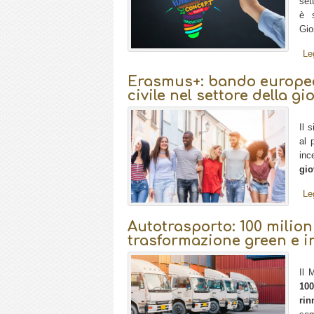
set
è s
Gio
Le
Erasmus+: bando europeo 
civile nel settore della gi
Il 
al
inc
gio
Le
Autotrasporto: 100 milioni
trasformazione green e i
Il 
100
rin