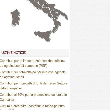
Marche
Umbria
Toscana
Abruzzo
Molise
Lazio
Campania
Basilicata
Puglia
Sardegna
Calabria
Sicilia
ULTIME NOTIZIE
Contributi per le imprese zootecniche bufaline
ed agroindustriali campane (PSR)
Contributi sul fotovoltaico per imprese agricole
ed agroindustriali
Contributi per i progetti di Enti del Terzo Settore
della Campania
Contributi al 60% per la promozione culturale in
Campania
Cultura e creatività, contributi a fondo perduto