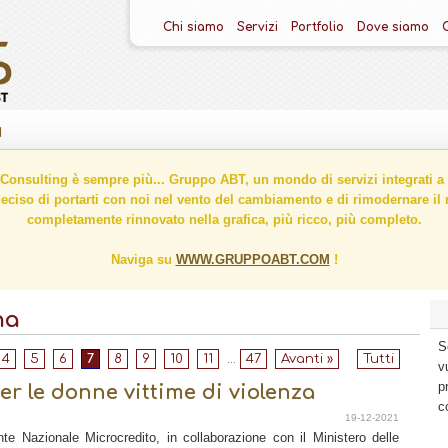
Chi siamo
Servizi
Portfolio
Dove siamo
I
onsulting è sempre più... Gruppo ABT, un mondo di servizi integrati a 
ciso di portarti con noi nel vento del cambiamento e di rimodernare il n
completamente rinnovato nella grafica, più ricco, più completo.
Naviga su
WWW.GRUPPOABT.COM
!
na
S
4
5
6
7
8
9
10
11
...
47
Avanti »
Tutti
v
p
er le donne vittime di violenza
c
19-12-2021
nte Nazionale Microcredito, in collaborazione con il Ministero delle