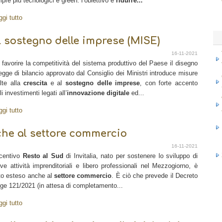
pre più tecnologici e green: l’obiettivo è
ridurre...
ggi tutto
il sostegno delle imprese (MISE)
16-11-2021
 favorire la competitività del sistema produttivo del Paese il disegno
legge di bilancio approvato dal Consiglio dei Ministri introduce misure
olte alla
crescita
e al
sostegno delle imprese
, con forte accento
i investimenti legati all’
innovazione digitale
ed...
ggi tutto
che al settore commercio
16-11-2021
ncentivo
Resto al Sud
di Invitalia, nato per sostenere lo sviluppo di
ve attività imprenditoriali e libero professionali nel Mezzogiorno, è
to esteso anche al
settore commercio
. È ciò che prevede il Decreto
ge 121/2021 (in attesa di completamento...
ggi tutto