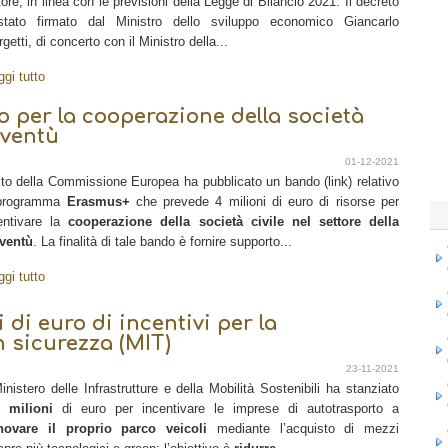
tore, in linea con le previsioni della Legge di Bilancio 2021. Il decreto
tato firmato dal Ministro dello sviluppo economico Giancarlo
rgetti, di concerto con il Ministro della...
ggi tutto
per la cooperazione della società
oventù
01-12-2021
sito della Commissione Europea ha pubblicato un bando (link) relativo
 programma
Erasmus+
che prevede 4 milioni di euro di risorse per
entivare la
cooperazione della società civile nel settore della
ventù
. La finalità di tale bando è fornire supporto...
ggi tutto
 di euro di incentivi per la
n sicurezza (MIT)
23-11-2021
Ministero delle Infrastrutture e della Mobilità Sostenibili ha stanziato
 milioni
di euro per incentivare le imprese di autotrasporto a
novare il proprio parco veicoli
mediante l’acquisto di mezzi