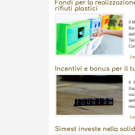
Fondi per la realizzazione
rifiuti plastici
Il 
Ban
del
Tal
Com
Le
Incentivi e bonus per il 
Il 
Gaz
suc
del
mis
Le
Simest investe nella solid