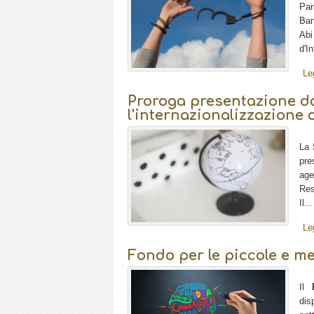
Par
Ban
Abi
d'I
Le
Proroga presentazione 
l'internazionalizzazione 
La
pre
age
Res
Il...
Le
Fondo per le piccole e m
Il
dis