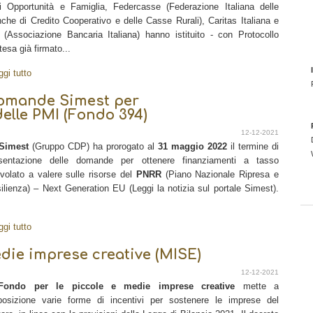
i Opportunità e Famiglia, Federcasse (Federazione Italiana delle
che di Credito Cooperativo e delle Casse Rurali), Caritas Italiana e
 (Associazione Bancaria Italiana) hanno istituito - con Protocollo
ntesa già firmato...
ggi tutto
domande Simest per
delle PMI (Fondo 394)
12-12-2021
Simest
(Gruppo CDP) ha prorogato al
31 maggio 2022
il termine di
sentazione delle domande per ottenere finanziamenti a tasso
volato a valere sulle risorse del
PNRR
(Piano Nazionale Ripresa e
ilienza) – Next Generation EU (Leggi la notizia sul portale Simest).
ggi tutto
edie imprese creative (MISE)
12-12-2021
Fondo per le piccole e medie imprese creative
mette a
posizione varie forme di incentivi per sostenere le imprese del