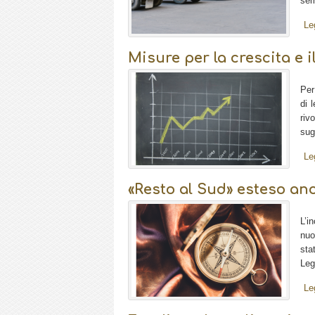
sem
Le
Misure per la crescita e 
Per
di 
riv
sugl
Le
«Resto al Sud» esteso an
L’i
nuo
sta
Leg
Le