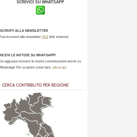
SCRIVICI SU WHATSAPP
ISCRIVITI ALLA NEWSLETTER
Puoi iscriverti alla newsletter
QUI
(link esterno)
RICEVI LE NOTIZIE SU WHATSAPP!
Da oggi puoi ricevere le nostre comunicazioni anche su
WhatsApp! Per scoprire come fare,
clicca qui
CERCA CONTRIBUTO PER REGIONE
Trentino
Friuli
Valle
Alto
Venezia
d'Aosta
Veneto
Lombardia
Adige
Giulia
Piemonte
Liguria
Emilia Romagna