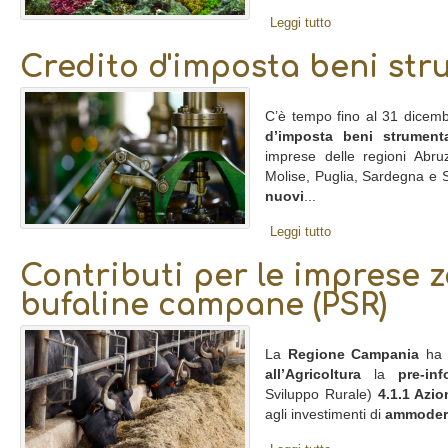
Leggi tutto
Credito d'imposta beni str
C’è tempo fino al 31 dicemb
d’imposta beni strumenta
imprese delle regioni Abruz
Molise, Puglia, Sardegna e S
nuovi
...
Leggi tutto
Contributi per le imprese 
bufaline campane (PSR)
La
Regione Campania
ha p
all’Agricoltura
la
pre-inf
Sviluppo Rurale)
4.1.1 Azio
agli investimenti di
ammodern