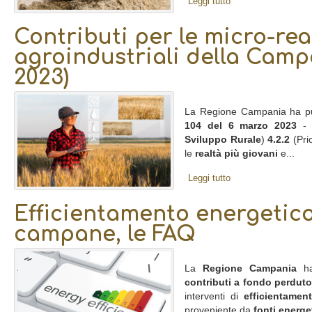
Leggi tutto
Contributi per le micro-rea
agroindustriali della Cam
2023)
La Regione Campania ha pu
104 del 6 marzo 2023
-
Sviluppo Rurale
)
4.2.2
(Pri
le
realtà più giovani
e...
Leggi tutto
Efficientamento energetic
campane, le FAQ
La
Regione Campania
ha
contributi a fondo perduto
interventi di
efficientamen
proveniente da
fonti energe