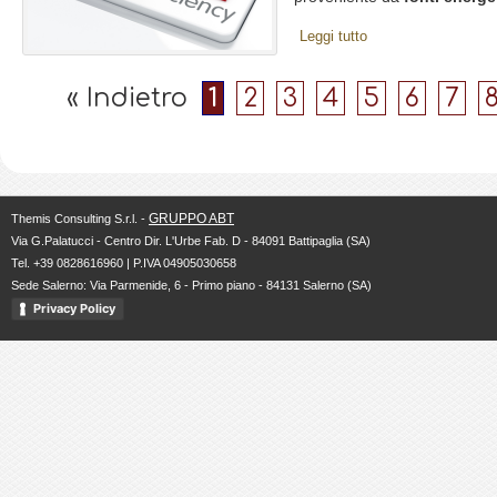
Leggi tutto
« Indietro
1
2
3
4
5
6
7
GRUPPO ABT
Themis Consulting S.r.l. -
Via G.Palatucci - Centro Dir. L'Urbe Fab. D - 84091 Battipaglia (SA)
Tel. +39 0828616960 | P.IVA 04905030658
Sede Salerno: Via Parmenide, 6 - Primo piano - 84131 Salerno (SA)
Privacy Policy