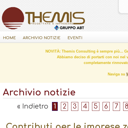
HOME
ARCHIVIO NOTIZIE
EVENTI
NOVITÀ: Themis Consulting è sempre più... Gr
Abbiamo deciso di portarti con noi nel 
completamente rinnovato 
Naviga su
Archivio notizie
« Indietro
1
2
3
4
5
6
7
Contributi per le imprese 