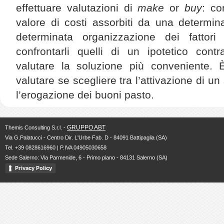
effettuare valutazioni di
make
or
buy
: co
valore di costi assorbiti da una determi
determinata organizzazione dei fattori 
confrontarli quelli di un ipotetico cont
valutare la soluzione più conveniente.
valutare se scegliere tra l’attivazione di u
l’erogazione dei buoni pasto.
GRUPPO ABT
Themis Consulting S.r.l. -
Via G.Palatucci - Centro Dir. L'Urbe Fab. D - 84091 Battipaglia (SA)
Tel. +39 0828616960 | P.IVA 04905030658
Sede Salerno: Via Parmenide, 6 - Primo piano - 84131 Salerno (SA)
Privacy Policy