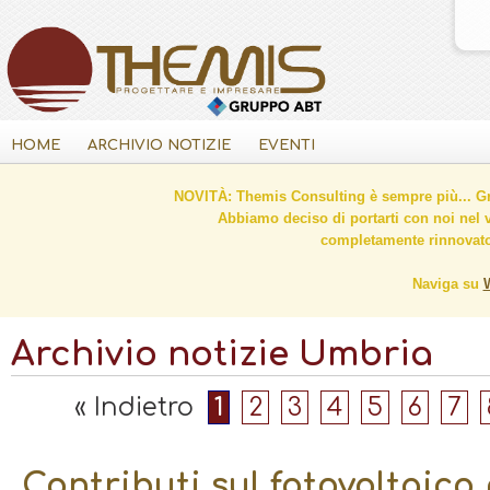
HOME
ARCHIVIO NOTIZIE
EVENTI
NOVITÀ: Themis Consulting è sempre più... Gr
Abbiamo deciso di portarti con noi nel 
completamente rinnovato 
Naviga su
Archivio notizie Umbria
« Indietro
1
2
3
4
5
6
7
Contributi sul fotovoltaico