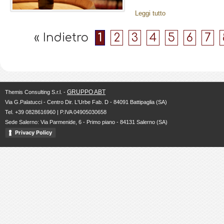
Leggi tutto
« Indietro
1
2
3
4
5
6
7
GRUPPO ABT
Themis Consulting S.r.l. -
Via G.Palatucci - Centro Dir. L'Urbe Fab. D - 84091 Battipaglia (SA)
Tel. +39 0828616960 | P.IVA 04905030658
Sede Salerno: Via Parmenide, 6 - Primo piano - 84131 Salerno (SA)
Privacy Policy