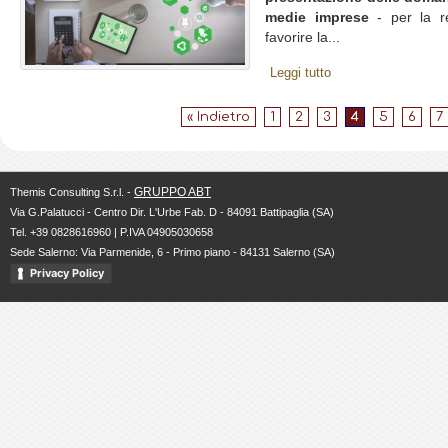
medie imprese
- per la r
favorire la...
Leggi tutto
« Indietro
1
2
3
4
5
6
7
GRUPPO ABT
Themis Consulting S.r.l. -
Via G.Palatucci - Centro Dir. L'Urbe Fab. D - 84091 Battipaglia (SA)
Tel. +39 0828616960 | P.IVA 04905030658
Sede Salerno: Via Parmenide, 6 - Primo piano - 84131 Salerno (SA)
Privacy Policy