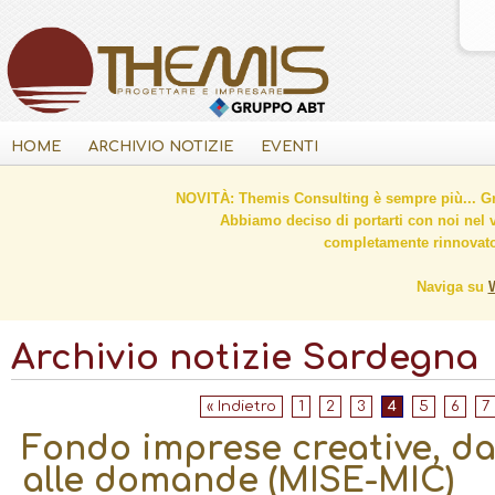
HOME
ARCHIVIO NOTIZIE
EVENTI
NOVITÀ: Themis Consulting è sempre più... Gr
Abbiamo deciso di portarti con noi nel 
completamente rinnovato 
Naviga su
Archivio notizie Sardegna
« Indietro
1
2
3
4
5
6
7
Fondo imprese creative, dal
alle domande (MISE-MIC)