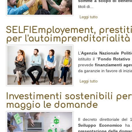
somme a scopo di benefi
titoli di...
Leggi tutto
SELFIEmployement, prestiti
per l'autoimprenditorialità
L’
Agenzia Nazionale Polit
istituito il “
Fondo Rotativo
prevede
finanziamenti agev
da garanzie in favore di inizi
Leggi tutto
Investimenti sostenibili per
maggio le domande
Il decreto direttoriale de
Sviluppo Economico
ha f
presentazione delle doma