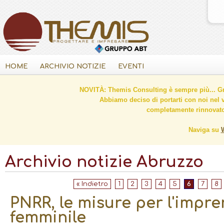
HOME
ARCHIVIO NOTIZIE
EVENTI
NOVITÀ: Themis Consulting è sempre più... Gr
Abbiamo deciso di portarti con noi nel 
completamente rinnovato 
Naviga su
Archivio notizie Abruzzo
« Indietro
1
2
3
4
5
6
7
8
PNRR, le misure per l'impre
femminile