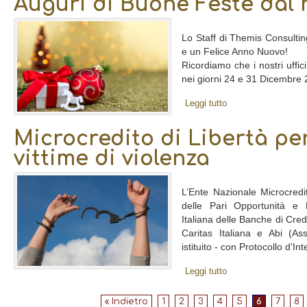
Auguri di Buone Feste dal n
Lo Staff di Themis Consultin
e un Felice Anno Nuovo!
Ricordiamo che i nostri uffic
nei giorni 24 e 31 Dicembre
Leggi tutto
Microcredito di Libertà pe
vittime di violenza
L’Ente Nazionale Microcredit
delle Pari Opportunità e 
Italiana delle Banche di Cred
Caritas Italiana e Abi (As
istituito - con Protocollo d'Int
Leggi tutto
« Indietro
1
2
3
4
5
6
7
8