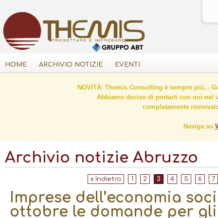
HOME
ARCHIVIO NOTIZIE
EVENTI
NOVITÀ: Themis Consulting è sempre più... Gr
Abbiamo deciso di portarti con noi nel 
completamente rinnovato 
Naviga su
Archivio notizie Abruzzo
« Indietro
1
2
3
4
5
6
7
Imprese dell’economia socia
ottobre le domande per gli