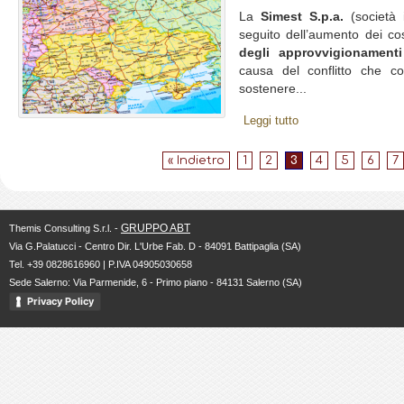
La
Simest S.p.a.
(società i
seguito dell’aumento dei co
degli approvvigionamenti
causa del conflitto che co
sostenere...
Leggi tutto
« Indietro
1
2
3
4
5
6
7
GRUPPO ABT
Themis Consulting S.r.l. -
Via G.Palatucci - Centro Dir. L'Urbe Fab. D - 84091 Battipaglia (SA)
Tel. +39 0828616960 | P.IVA 04905030658
Sede Salerno: Via Parmenide, 6 - Primo piano - 84131 Salerno (SA)
Privacy Policy