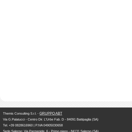
GRUPPO ABT
Themis Consulting S.r.l. -
Via G.Palatucci - Centro Dir. L'Urbe Fab. D - 84091 Battipaglia (SA)
Tel. +39 0828616960 | P.IVA 04905030658
Sede Salerno: Via Parmenide, 6 - Primo piano - 84131 Salerno (SA)