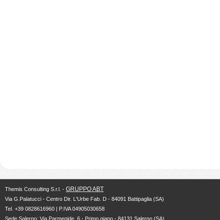
GRUPPO ABT
Themis Consulting S.r.l. -
Via G.Palatucci - Centro Dir. L'Urbe Fab. D - 84091 Battipaglia (SA)
Tel. +39 0828616960 | P.IVA 04905030658
Sede Salerno: Via Parmenide, 6 - Primo piano - 84131 Salerno (SA)