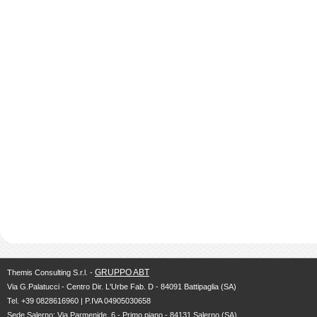
GRUPPO ABT
Themis Consulting S.r.l. -
Via G.Palatucci - Centro Dir. L'Urbe Fab. D - 84091 Battipaglia (SA)
Tel. +39 0828616960 | P.IVA 04905030658
Sede Salerno: Via Parmenide, 6 - Primo piano - 84131 Salerno (SA)