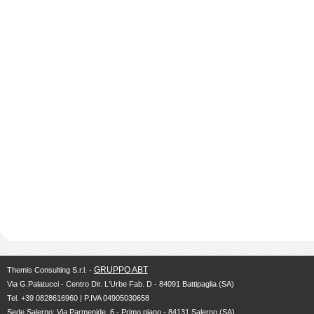
GRUPPO ABT
Themis Consulting S.r.l. -
Via G.Palatucci - Centro Dir. L'Urbe Fab. D - 84091 Battipaglia (SA)
Tel. +39 0828616960 | P.IVA 04905030658
Sede Salerno: Via Parmenide, 6 - Primo piano - 84131 Salerno (SA)