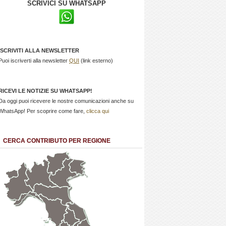
SCRIVICI SU WHATSAPP
ISCRIVITI ALLA NEWSLETTER
Puoi iscriverti alla newsletter
QUI
(link esterno)
RICEVI LE NOTIZIE SU WHATSAPP!
Da oggi puoi ricevere le nostre comunicazioni anche su
WhatsApp! Per scoprire come fare,
clicca qui
CERCA CONTRIBUTO PER REGIONE
Trentino
Friuli
Valle
Alto
Venezia
d'Aosta
Veneto
Lombardia
Adige
Giulia
Piemonte
Liguria
Emilia Romagna