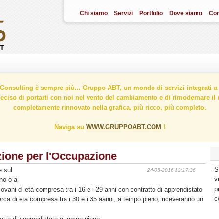
Chi siamo
Servizi
Portfolio
Dove siamo
Con
onsulting è sempre più... Gruppo ABT, un mondo di servizi integrati a 
ciso di portarti con noi nel vento del cambiamento e di rimodernare il n
completamente rinnovato nella grafica, più ricco, più completo.
Naviga su
WWW.GRUPPOABT.COM
!
ione per l'Occupazione
S
e sul
24-05-2016 12:17:36
v
eno o a
p
ovani di età compresa tra i 16 e i 29 anni con contratto di apprendistato
c
cerca di età compresa tra i 30 e i 35 aanni, a tempo pieno, riceveranno un
atto di apprendistato a tempo pieno;