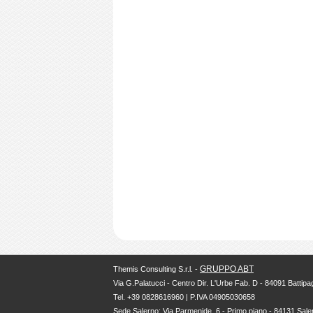
GRUPPO ABT
Themis Consulting S.r.l. -
Via G.Palatucci - Centro Dir. L'Urbe Fab. D - 84091 Battipag
Tel. +39 0828616960 | P.IVA 04905030658
Sede Salerno: Via Parmenide, 6 - Primo piano - 84131 Sale