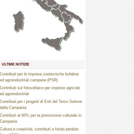
Marche
Umbria
Toscana
Abruzzo
Molise
Lazio
Campania
Basilicata
Puglia
Sardegna
Calabria
Sicilia
ULTIME NOTIZIE
Contributi per le imprese zootecniche bufaline
ed agroindustriali campane (PSR)
Contributi sul fotovoltaico per imprese agricole
ed agroindustriali
Contributi per i progetti di Enti del Terzo Settore
della Campania
Contributi al 60% per la promozione culturale in
Campania
Cultura e creatività, contributi a fondo perduto