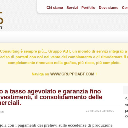
Chi siamo
Servizi
Portfolio
Dove siamo
Con
onsulting è sempre più... Gruppo ABT, un mondo di servizi integrati a 
ciso di portarti con noi nel vento del cambiamento e di rimodernare il n
completamente rinnovato nella grafica, più ricco, più completo.
Naviga su
WWW.GRUPPOABT.COM
!
 a tasso agevolato e garanzia fino
nvestimenti, il consolidamento delle
S
erciali.
v
p
ese
13-05-2016 15:55:39
c
gola con i pagamenti dei prelievi sulle eccedenze di produzione