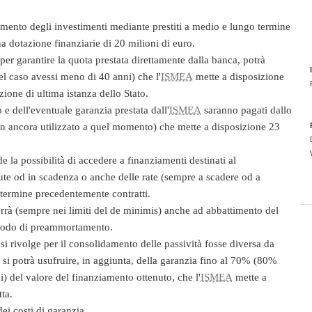
amento degli investimenti
mediante prestiti a medio e lungo termine
 dotazione finanziarie di 20 milioni di euro.
per garantire la quota prestata direttamente dalla banca, potrà
l caso avessi meno di 40 anni) che l'
ISMEA
mette a disposizione
zione di ultima istanza dello Stato.
to e dell'eventuale garanzia prestata dall'
ISMEA
saranno pagati dallo
 ancora utilizzato a quel momento) che mette a disposizione 23
de la possibilità di accedere a
finanziamenti destinati al
te od in scadenza o anche delle rate (sempre a scadere od a
termine precedentemente contratti.
rrà (sempre nei limiti del
de minimis
) anche ad abbattimento del
eriodo di preammortamento.
 si rivolge per il consolidamento delle passività fosse diversa da
, si potrà usufruire, in aggiunta, della
garanzia
fino al 70% (80%
) del valore del finanziamento ottenuto, che l'
ISMEA
mette a
tta.
ei costi di garanzia.