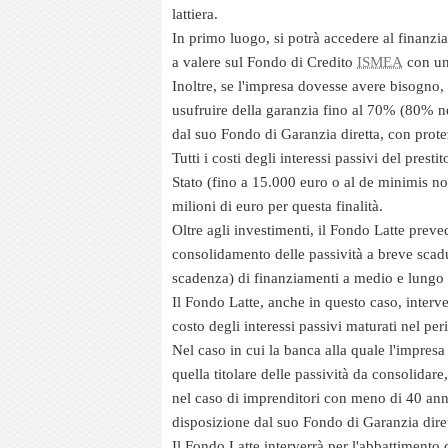
lattiera.
In primo luogo, si potrà accedere al
finanzi
a valere sul
F
ondo di Credito
ISMEA
con una
Inoltre, se l'impresa dovesse avere bisogno, 
usufruire della garanzia fino al 70% (80% ne
dal suo
Fondo di Ga
ranzia
diretta, con prote
Tutti i costi degli interessi passivi del presti
Stato (fino a 15.000 euro o al
de minimis
non
milioni di euro per questa finalità.
Oltre agli investimenti, il Fondo Latte preve
consolidamento delle passività
a breve scadu
scadenza) di finanziamenti a medio e lungo 
Il Fondo Latte, anche in questo caso, interve
costo degli interessi passivi maturati nel p
Nel caso in cui la banca alla quale l'impresa
quella titolare delle passività da consolidare
nel caso di imprenditori con meno di 40 anni
disposizione dal suo
Fondo di Garanzia
dire
Il Fondo Latte interverrà per l'abbattimento d