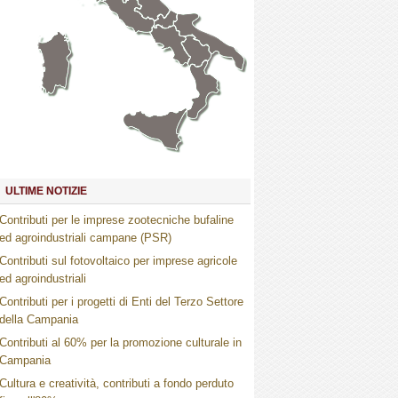
Marche
Umbria
Toscana
Abruzzo
Molise
Lazio
Campania
Basilicata
Puglia
Sardegna
Calabria
Sicilia
ULTIME NOTIZIE
Contributi per le imprese zootecniche bufaline
ed agroindustriali campane (PSR)
Contributi sul fotovoltaico per imprese agricole
ed agroindustriali
Contributi per i progetti di Enti del Terzo Settore
della Campania
Contributi al 60% per la promozione culturale in
Campania
Cultura e creatività, contributi a fondo perduto