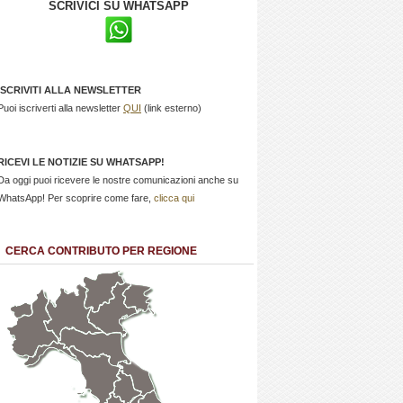
SCRIVICI SU WHATSAPP
ISCRIVITI ALLA NEWSLETTER
Puoi iscriverti alla newsletter
QUI
(link esterno)
RICEVI LE NOTIZIE SU WHATSAPP!
Da oggi puoi ricevere le nostre comunicazioni anche su
WhatsApp! Per scoprire come fare,
clicca qui
CERCA CONTRIBUTO PER REGIONE
Trentino
Friuli
Valle
Alto
Venezia
d'Aosta
Veneto
Lombardia
Adige
Giulia
Piemonte
Liguria
Emilia Romagna