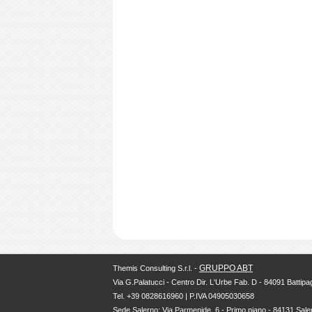
GRUPPO ABT
Themis Consulting S.r.l. -
Via G.Palatucci - Centro Dir. L'Urbe Fab. D - 84091 Battipag
Tel. +39 0828616960 | P.IVA 04905030658
Sede Salerno: Via Parmenide, 6 - Primo piano - 84131 Sale