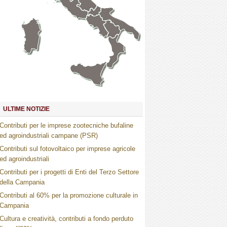
Marche
Umbria
Toscana
Abruzzo
Molise
Lazio
Campania
Basilicata
Puglia
Sardegna
Calabria
Sicilia
ULTIME NOTIZIE
Contributi per le imprese zootecniche bufaline
ed agroindustriali campane (PSR)
Contributi sul fotovoltaico per imprese agricole
ed agroindustriali
Contributi per i progetti di Enti del Terzo Settore
della Campania
Contributi al 60% per la promozione culturale in
Campania
Cultura e creatività, contributi a fondo perduto