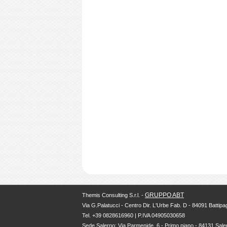
GRUPPO ABT
Themis Consulting S.r.l. -
Via G.Palatucci - Centro Dir. L'Urbe Fab. D - 84091 Battipag
Tel. +39 0828616960 | P.IVA 04905030658
Sede Salerno: Via Parmenide, 6 - Primo piano - 84131 Sale