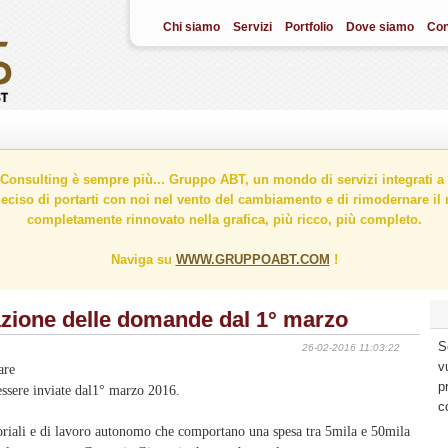
Chi siamo
Servizi
Portfolio
Dove siamo
Con
onsulting è sempre più... Gruppo ABT, un mondo di servizi integrati a 
ciso di portarti con noi nel vento del cambiamento e di rimodernare il n
completamente rinnovato nella grafica, più ricco, più completo.
Naviga su
WWW.GRUPPOABT.COM
!
zione delle domande dal 1° marzo
S
26-02-2016 11:03:22
v
are
p
essere inviate dal1° marzo 2016.
c
toriali e di lavoro autonomo che comportano una spesa tra 5mila e 50mila