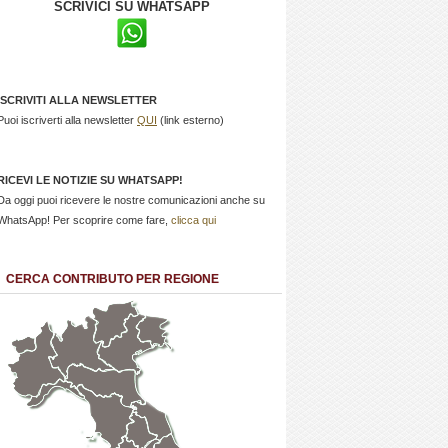
SCRIVICI SU WHATSAPP
ISCRIVITI ALLA NEWSLETTER
Puoi iscriverti alla newsletter
QUI
(link esterno)
RICEVI LE NOTIZIE SU WHATSAPP!
Da oggi puoi ricevere le nostre comunicazioni anche su
WhatsApp! Per scoprire come fare,
clicca qui
CERCA CONTRIBUTO PER REGIONE
Trentino
Friuli
Valle
Alto
Venezia
d'Aosta
Veneto
Lombardia
Adige
Giulia
Piemonte
Liguria
Emilia Romagna