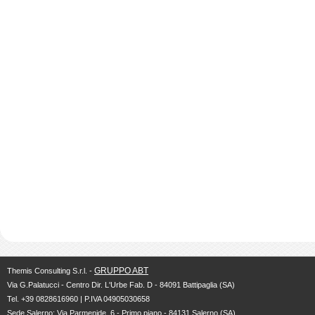
GRUPPO ABT
Themis Consulting S.r.l. -
Via G.Palatucci - Centro Dir. L'Urbe Fab. D - 84091 Battipaglia (SA)
Tel. +39 0828616960 | P.IVA 04905030658
Sede Salerno: Via Parmenide, 6 - Primo piano - 84131 Salerno (SA)