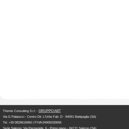
GRUPPO ABT
Themis Consulting S.r.l. -
Via G.Palatucci - Centro Dir. L'Urbe Fab. D - 84091 Battipaglia (SA)
Tel. +39 0828616960 | P.IVA 04905030658
Sede Salerno: Via Parmenide, 6 - Primo piano - 84131 Salerno (SA)