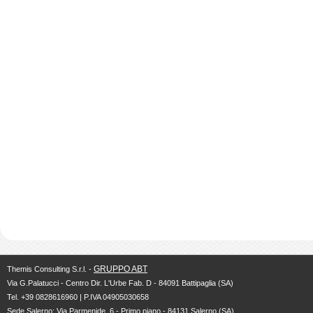
GRUPPO ABT
Themis Consulting S.r.l. -
Via G.Palatucci - Centro Dir. L'Urbe Fab. D - 84091 Battipaglia (SA)
Tel. +39 0828616960 | P.IVA 04905030658
Sede Salerno: Via Parmenide, 6 - Primo piano - 84131 Salerno (SA)