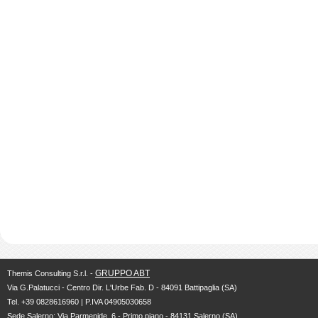
GRUPPO ABT
Themis Consulting S.r.l. -
Via G.Palatucci - Centro Dir. L'Urbe Fab. D - 84091 Battipaglia (SA)
Tel. +39 0828616960 | P.IVA 04905030658
Sede Salerno: Via Parmenide, 6 - Primo piano - 84131 Salerno (SA)