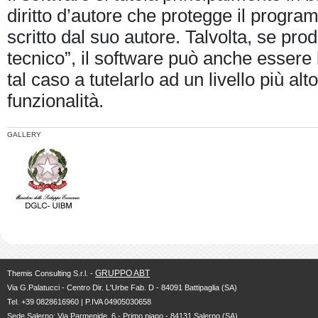
diritto d’autore che protegge il progr
scritto dal suo autore. Talvolta, se pro
tecnico”, il software può anche essere
tal caso a tutelarlo ad un livello più al
funzionalità.
GALLERY
GRUPPO ABT
Themis Consulting S.r.l. -
Via G.Palatucci - Centro Dir. L'Urbe Fab. D - 84091 Battipaglia (SA)
Tel. +39 0828616960 | P.IVA 04905030658
Sede Salerno: Via Parmenide, 6 - Primo piano - 84131 Salerno (SA)