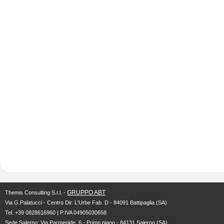
GRUPPO ABT
Themis Consulting S.r.l. -
Via G.Palatucci - Centro Dir. L'Urbe Fab. D - 84091 Battipaglia (SA)
Tel. +39 0828616960 | P.IVA 04905030658
Sede Salerno: Via Parmenide, 6 - Primo piano - 84131 Salerno (SA)