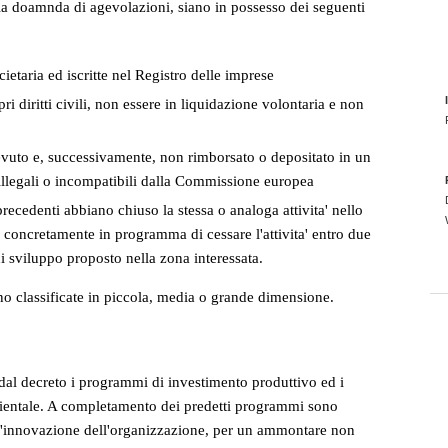
ella doamnda di agevolazioni, siano in possesso dei seguenti
ietaria ed iscritte nel Registro delle imprese
ri diritti civili, non essere in liquidazione volontaria e non
cevuto e, successivamente, non rimborsato o depositato in un
i illegali o incompatibili dalla Commissione europea
precedenti abbiano chiuso la stessa o analoga attivita' nello
oncretamente in programma di cessare l'attivita' entro due
sviluppo proposto nella zona interessata.
no classificate in piccola, media o grande dimensione.
dal decreto i programmi di investimento produttivo ed i
bientale. A completamento dei predetti programmi sono
r l'innovazione dell'organizzazione, per un ammontare non