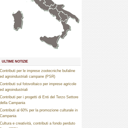
Marche
Umbria
Toscana
Abruzzo
Molise
Lazio
Campania
Basilicata
Puglia
Sardegna
Calabria
Sicilia
ULTIME NOTIZIE
Contributi per le imprese zootecniche bufaline
ed agroindustriali campane (PSR)
Contributi sul fotovoltaico per imprese agricole
ed agroindustriali
Contributi per i progetti di Enti del Terzo Settore
della Campania
Contributi al 60% per la promozione culturale in
Campania
Cultura e creatività, contributi a fondo perduto