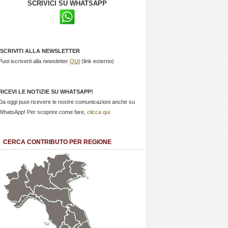
SCRIVICI SU WHATSAPP
ISCRIVITI ALLA NEWSLETTER
Puoi iscriverti alla newsletter
QUI
(link esterno)
RICEVI LE NOTIZIE SU WHATSAPP!
Da oggi puoi ricevere le nostre comunicazioni anche su
WhatsApp! Per scoprire come fare,
clicca qui
CERCA CONTRIBUTO PER REGIONE
Trentino
Friuli
Valle
Alto
Venezia
d'Aosta
Veneto
Lombardia
Adige
Giulia
Piemonte
Liguria
Emilia Romagna