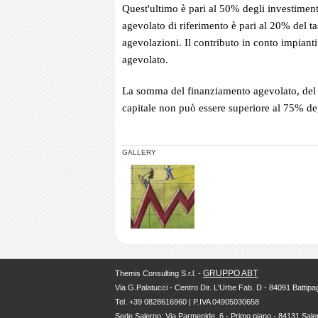
Quest'ultimo è pari al 50% degli investiment
agevolato di riferimento è pari al 20% del ta
agevolazioni. Il contributo in conto impiant
agevolato.
La somma del finanziamento agevolato, del c
capitale non può essere superiore al 75% deg
GALLERY
GRUPPO ABT
Themis Consulting S.r.l. -
Via G.Palatucci - Centro Dir. L'Urbe Fab. D - 84091 Battipag
Tel. +39 0828616960 | P.IVA 04905030658
Sede Salerno: Via Parmenide, 6 - Primo piano - 84131 Sale