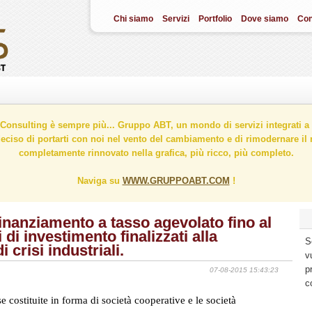
Chi siamo
Servizi
Portfolio
Dove siamo
Con
onsulting è sempre più... Gruppo ABT, un mondo di servizi integrati a 
ciso di portarti con noi nel vento del cambiamento e di rimodernare il n
completamente rinnovato nella grafica, più ricco, più completo.
Naviga su
WWW.GRUPPOABT.COM
!
finanziamento a tasso agevolato fino al
i investimento finalizzati alla
S
i crisi industriali.
v
p
07-08-2015 15:43:23
c
 costituite in forma di società cooperative e le società