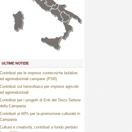
Marche
Umbria
Toscana
Abruzzo
Molise
Lazio
Campania
Basilicata
Puglia
Sardegna
Calabria
Sicilia
ULTIME NOTIZIE
Contributi per le imprese zootecniche bufaline
ed agroindustriali campane (PSR)
Contributi sul fotovoltaico per imprese agricole
ed agroindustriali
Contributi per i progetti di Enti del Terzo Settore
della Campania
Contributi al 60% per la promozione culturale in
Campania
Cultura e creatività, contributi a fondo perduto