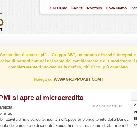
Chi siamo
Servizi
Portfolio
Dove siamo
Con
onsulting è sempre più... Gruppo ABT, un mondo di servizi integrati a 
ciso di portarti con noi nel vento del cambiamento e di rimodernare il n
completamente rinnovato nella grafica, più ricco, più completo.
Naviga su
WWW.GRUPPOABT.COM
!
 PMI si apre al microcredito
S
08-02-2015 01:52:20
aranzia
v
rialità,
p
ell’attività di microcredito, iscritti nell’apposito elenco tenuto dalla Banca
c
 annuale delle risorse ordinarie del Fondo fino a un massimo di 30 milioni di