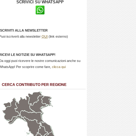
SCRIVICI SU WHATSAPP
ISCRIVITI ALLA NEWSLETTER
Puoi iscriverti alla newsletter
QUI
(link esterno)
RICEVI LE NOTIZIE SU WHATSAPP!
Da oggi puoi ricevere le nostre comunicazioni anche su
WhatsApp! Per scoprire come fare,
clicca qui
CERCA CONTRIBUTO PER REGIONE
Trentino
Friuli
Valle
Alto
Venezia
d'Aosta
Veneto
Lombardia
Adige
Giulia
Piemonte
Liguria
Emilia Romagna