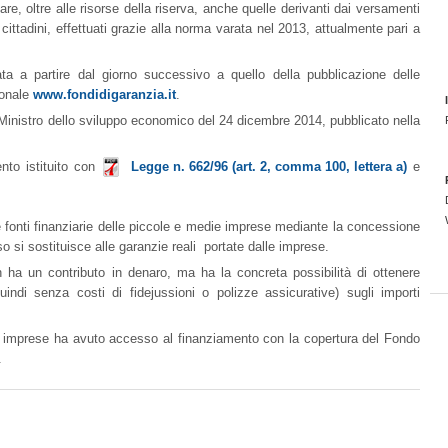
zare, oltre alle risorse della riserva, anche quelle derivanti dai versamenti
i cittadini, effettuati grazie alla norma varata nel 2013, attualmente pari a
ssata a partire dal giorno successivo a quello della pubblicazione delle
ionale
www.fondidigaranzia.it
.
 Ministro dello sviluppo economico del 24 dicembre 2014, pubblicato nella
nto istituito con
Legge n. 662/96 (art. 2, comma 100, lettera a)
e
lle fonti finanziarie delle piccole e medie imprese mediante la concessione
o si sostituisce alle garanzie reali portate dalle imprese.
 ha un contributo in denaro, ma ha la concreta possibilità di ottenere
indi senza costi di fidejussioni o polizze assicurative) sugli importi
lle imprese ha avuto accesso al finanziamento con la copertura del Fondo
.