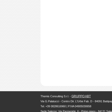
GRUPPO ABT
Themis Consulting S.r.l. -
Via G.Palatucci - Centro Dir. L'Urbe Fab. D - 84091 Battipag
Tel. +39 0828616960 | P.IVA 04905030658
Sede Salerno: Via Parmenide, 6 - Primo piano - 84131 Sale