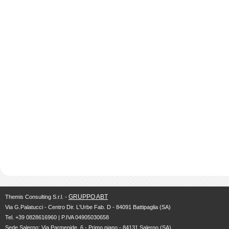
GRUPPO ABT
Themis Consulting S.r.l. -
Via G.Palatucci - Centro Dir. L'Urbe Fab. D - 84091 Battipaglia (SA)
Tel. +39 0828616960 | P.IVA 04905030658
Sede Salerno: Via Parmenide, 6 - Primo piano - 84131 Salerno (SA)