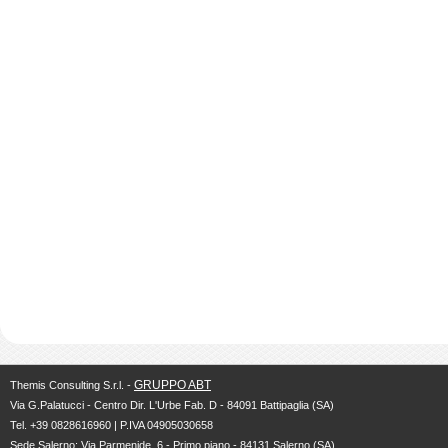
GRUPPO ABT
Themis Consulting S.r.l. -
Via G.Palatucci - Centro Dir. L'Urbe Fab. D - 84091 Battipaglia (SA)
Tel. +39 0828616960 | P.IVA 04905030658
Sede Salerno: Via Parmenide, 6 - Primo piano - 84131 Salerno (SA)