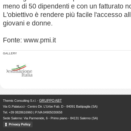
meno di 50 dipendenti e con un fatturato n
L'obiettivo è rendere più facile l'accesso all
giovani e donne.
Fonte: www.pmi.it
GALLERY
GRUPPO ABT
Themis Consulting S.r.l. -
Via G.Palatucci - Centro Dir. L'Urbe Fab. D - 84091 Battipaglia (SA)
Tel. +39 0828616960 | P.IVA 04905030658
Sede Salerno: Via Parmenide, 6 - Primo piano - 84131 Salerno (SA)
Privacy Policy