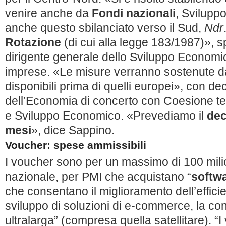
venire anche da
Fondi nazionali
, Svilupp
anche questo sbilanciato verso il Sud,
Ndr
Rotazione
(di cui alla legge 183/1987)», 
dirigente generale dello Sviluppo Economico
imprese. «Le misure verranno sostenute da
disponibili prima di quelli europei», con de
dell’Economia di concerto con Coesione terr
e Sviluppo Economico. «Prevediamo il
dec
mesi
», dice Sappino.
Voucher: spese ammissibili
I voucher sono per un massimo di 100 milion
nazionale, per PMI che acquistano “
softw
che consentano il miglioramento dell’effici
sviluppo di soluzioni di e-commerce, la con
ultralarga” (compresa quella satellitare). “