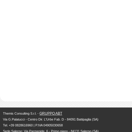
GRUPPO ABT
Themis Consulting S.r.l. -
Via G.Palatucci - Centro Dir. L'Urbe Fab. D - 84091 Battipaglia (SA)
Tel. +39 0828616960 | P.IVA 04905030658
Sede Salerno: Via Parmenide, 6 - Primo piano - 84131 Salerno (SA)