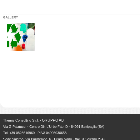
GALLERY
GRUPPO ABT
Themis Consulting S.r.l. -
Via G.Palatucci - Centro Dir. L'Urbe Fab. D - 84091 Battipaglia (SA)
Tel. +39 0828616960 | P.IVA 04905030658
Sede Salerno: Via Parmenide, 6 - Primo piano - 84131 Salerno (SA)