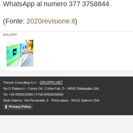
WhatsApp al numero 377 3758844.
(Fonte:
2020revisione.it
)
GALLERY
GRUPPO ABT
Themis Consulting S.r.l. -
Via G.Palatucci - Centro Dir. L'Urbe Fab. D - 84091 Battipaglia (SA)
Tel. +39 0828616960 | P.IVA 04905030658
Sede Salerno: Via Parmenide, 6 - Primo piano - 84131 Salerno (SA)
Privacy Policy