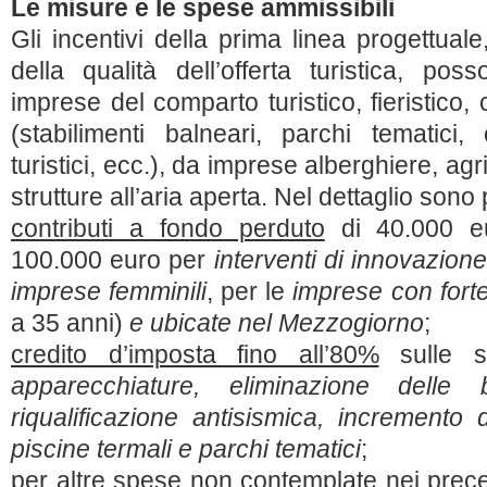
Le misure e le spese ammissibili
Gli incentivi della prima linea progettual
della qualità dell’offerta turistica, po
imprese del comparto turistico, fieristico,
(stabilimenti balneari, parchi tematici,
turistici, ecc.), da imprese alberghiere, ag
strutture all’aria aperta. Nel dettaglio sono 
contributi a fondo perduto
di 40.000 eu
100.000 euro per
interventi di innovazione
imprese femminili
, per le
imprese con fort
a 35 anni)
e ubicate nel Mezzogiorno
;
credito d’imposta fino all’80%
sulle 
apparecchiature, eliminazione delle ba
riqualificazione antisismica, incremento d
piscine termali e parchi tematici
;
per altre spese non contemplate nei preced