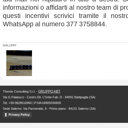
informazioni o affidarti al nostro team di pr
questi incentivi scrivici tramite il nost
WhatsApp al numero 377 3758844.
GALLERY
GRUPPO ABT
Themis Consulting S.r.l. -
Via G.Palatucci - Centro Dir. L'Urbe Fab. D - 84091 Battipaglia (SA)
Tel. +39 0828616960 | P.IVA 04905030658
Sede Salerno: Via Parmenide, 6 - Primo piano - 84131 Salerno (SA)
Privacy Policy