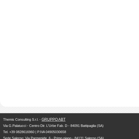
GRUPPO ABT
Themis Consulting S.r.l. -
Via G.Palatucci - Centro Dir. L'Urbe Fab. D - 84091 Battipaglia (SA)
Tel. +39 0828616960 | P.IVA 04905030658
Sede Salerno: Via Parmenide, 6 - Primo piano - 84131 Salerno (SA)