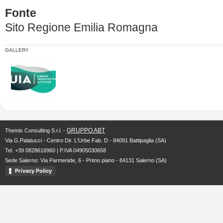
Fonte
Sito Regione Emilia Romagna
GALLERY
GRUPPO ABT
Themis Consulting S.r.l. -
Via G.Palatucci - Centro Dir. L'Urbe Fab. D - 84091 Battipaglia (SA)
Tel. +39 0828616960 | P.IVA 04905030658
Sede Salerno: Via Parmenide, 6 - Primo piano - 84131 Salerno (SA)
Privacy Policy