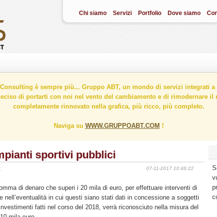
Chi siamo
Servizi
Portfolio
Dove siamo
Con
onsulting è sempre più... Gruppo ABT, un mondo di servizi integrati a 
ciso di portarti con noi nel vento del cambiamento e di rimodernare il n
completamente rinnovato nella grafica, più ricco, più completo.
Naviga su
WWW.GRUPPOABT.COM
!
mpianti sportivi pubblici
S
t
07-11-2017 10:46:22
v
p
ma di denaro che superi i 20 mila di euro, per effettuare interventi di
c
he nell’eventualità in cui questi siano stati dati in concessione a soggetti
 investimenti fatti nel corso del 2018, verrà riconosciuto nella misura del
 10 mila euro.