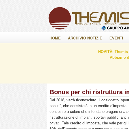
HOME
ARCHIVIO NOTIZIE
EVENTI
NOVITÀ: Themis C
Abbiamo de
Bonus per chi ristruttura i
Dal 2018, verrà riconosciuto il cosiddetto “spor
bonus“, che consisterà in un credito d’imposta
concesso a coloro che intendano erogare una som
ristrutturazione di impianti sportivi pubblici anc
privati. Tale credito di imposta, che vale per gli
50% dell’importo erogato e comunque non oltre