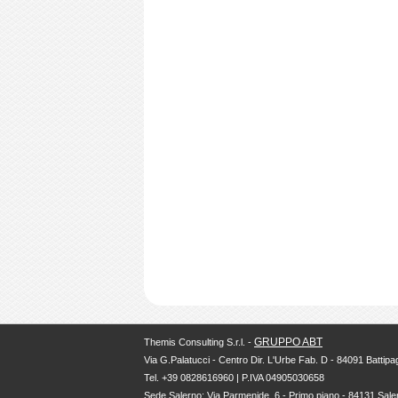
GRUPPO ABT
Themis Consulting S.r.l. -
Via G.Palatucci - Centro Dir. L'Urbe Fab. D - 84091 Battipag
Tel. +39 0828616960 | P.IVA 04905030658
Sede Salerno: Via Parmenide, 6 - Primo piano - 84131 Sale