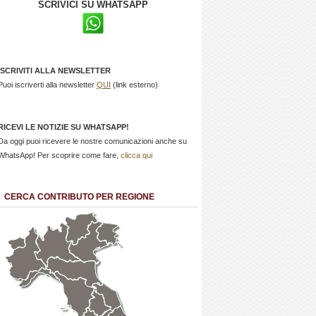
SCRIVICI SU WHATSAPP
ISCRIVITI ALLA NEWSLETTER
Puoi iscriverti alla newsletter
QUI
(link esterno)
RICEVI LE NOTIZIE SU WHATSAPP!
Da oggi puoi ricevere le nostre comunicazioni anche su
WhatsApp! Per scoprire come fare,
clicca qui
CERCA CONTRIBUTO PER REGIONE
Trentino
Friuli
Valle
Alto
Venezia
d'Aosta
Veneto
Lombardia
Adige
Giulia
Piemonte
Liguria
Emilia Romagna