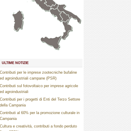
Marche
Umbria
Toscana
Abruzzo
Molise
Lazio
Campania
Basilicata
Puglia
Sardegna
Calabria
Sicilia
ULTIME NOTIZIE
Contributi per le imprese zootecniche bufaline
ed agroindustriali campane (PSR)
Contributi sul fotovoltaico per imprese agricole
ed agroindustriali
Contributi per i progetti di Enti del Terzo Settore
della Campania
Contributi al 60% per la promozione culturale in
Campania
Cultura e creatività, contributi a fondo perduto