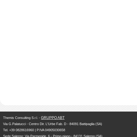
GRUPPO ABT
Themis Consulting S.r.l. -
Via G.Palatucci - Centro Dir. L'Urbe Fab. D - 84091 Battipaglia (SA)
Tel. +39 0828616960 | P.IVA 04905030658
Sede Salerno: Via Parmenide, 6 - Primo piano - 84131 Salerno (SA)