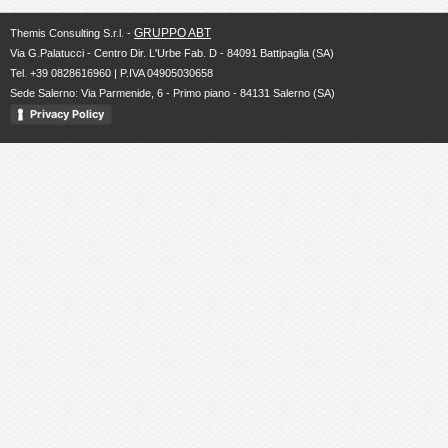
GRUPPO ABT
Themis Consulting S.r.l. -
Via G.Palatucci - Centro Dir. L'Urbe Fab. D - 84091 Battipaglia (SA)
Tel. +39 0828616960 | P.IVA 04905030658
Sede Salerno: Via Parmenide, 6 - Primo piano - 84131 Salerno (SA)
Privacy Policy