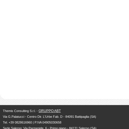
GRUPPO ABT
Themis Consulting S.r.l. -
Via G.Palatucci - Centro Dir. L'Urbe Fab. D - 84091 Battipaglia (SA)
Tel. +39 0828616960 | P.IVA 04905030658
Sede Salerno: Via Parmenide, 6 - Primo piano - 84131 Salerno (SA)