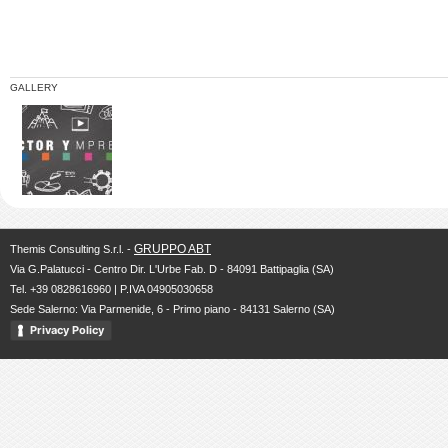
GALLERY
GRUPPO ABT
Themis Consulting S.r.l. -
Via G.Palatucci - Centro Dir. L'Urbe Fab. D - 84091 Battipaglia (SA)
Tel. +39 0828616960 | P.IVA 04905030658
Sede Salerno: Via Parmenide, 6 - Primo piano - 84131 Salerno (SA)
Privacy Policy