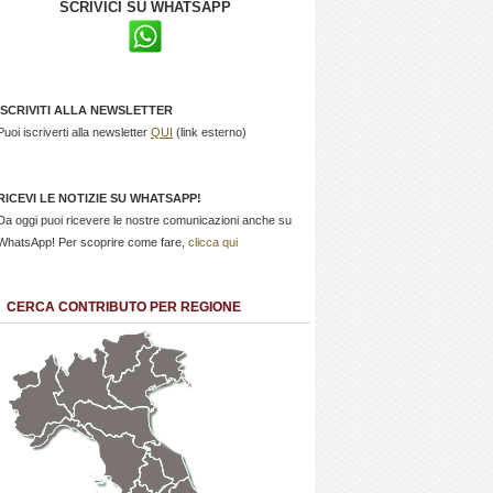
SCRIVICI SU WHATSAPP
ISCRIVITI ALLA NEWSLETTER
Puoi iscriverti alla newsletter
QUI
(link esterno)
RICEVI LE NOTIZIE SU WHATSAPP!
Da oggi puoi ricevere le nostre comunicazioni anche su
WhatsApp! Per scoprire come fare,
clicca qui
CERCA CONTRIBUTO PER REGIONE
Trentino
Friuli
Valle
Alto
Venezia
d'Aosta
Veneto
Lombardia
Adige
Giulia
Piemonte
Liguria
Emilia Romagna