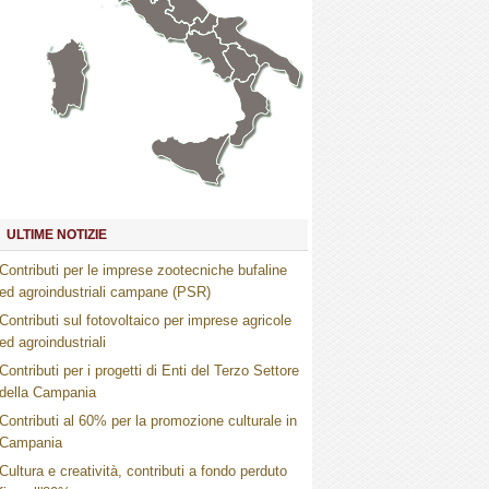
Marche
Umbria
Toscana
Abruzzo
Molise
Lazio
Campania
Basilicata
Puglia
Sardegna
Calabria
Sicilia
ULTIME NOTIZIE
Contributi per le imprese zootecniche bufaline
ed agroindustriali campane (PSR)
Contributi sul fotovoltaico per imprese agricole
ed agroindustriali
Contributi per i progetti di Enti del Terzo Settore
della Campania
Contributi al 60% per la promozione culturale in
Campania
Cultura e creatività, contributi a fondo perduto