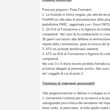
Possono proporre i Piani Formativi:
1. Le Aziende in forma singola, per attività da 
FonARCom alla data di presentazione della propos
piattaforma FARC, aggiornata con i flussi INPS)
2. Gli Enti di Formazione e le Agenzie Accredita
competenti. Nel caso di Accreditamento in corso
30 giorni successivi alla delibera di ammissio
stipula della convenzione, pena la revoca del 
3. ATS tra aziende beneficiarie aderenti;
4. ATS tra Enti di Formazione e Agenzie Accredi
competenti.
Nei casi 3 e 4 dovrà essere prodotta formalizz
al format allegato al presente avviso. Non sono 
ed i soggetti di cui al punto 2.
Tipologia di interventi ammissibili
Tale programmazione si delinea e sviluppa su tre
1. formazione continua per la sicurezza e la pre
salvaguardia psico-fisica del lavoratore nel risp
tiene conto, in particolare, di tutte quelle realtà