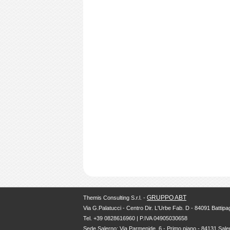
GRUPPO ABT
Themis Consulting S.r.l. -
Via G.Palatucci - Centro Dir. L'Urbe Fab. D - 84091 Battipag
Tel. +39 0828616960 | P.IVA 04905030658
Sede Salerno: Via Parmenide, 6 - Primo piano - 84131 Sale