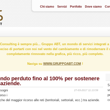
Chi siamo
Servizi
Portfolio
Dove siamo
Con
onsulting è sempre più... Gruppo ABT, un mondo di servizi integrati a 
ciso di portarti con noi nel vento del cambiamento e di rimodernare il n
completamente rinnovato nella grafica, più ricco, più completo.
Naviga su
WWW.GRUPPOABT.COM
!
ondo perduto fino al 100% per sostenere
 aziende.
S
v
isogni
27-03-2017 11:13:59
p
erso i
c
 del maggior ricorso alle reti (territoriali, settoriali, ecc.) tra aziende.