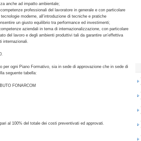
zza anche ad impatto ambientale;
competenze professionali del lavoratore in generale e con particolare
tecnologie moderne, all’introduzione di tecniche e pratiche
consentire un giusto equilibrio tra performance ed investimenti;
competenze aziendali in tema di internazionalizzazione, con particolare
o del lavoro e degli ambienti produttivi tali da garantire un’effettiva
 internazionali.
0.
do per ogni Piano Formativo, sia in sede di approvazione che in sede di
ella seguente tabella:
IBUTO FONARCOM
ari al 100% del totale dei costi preventivati ed approvati.