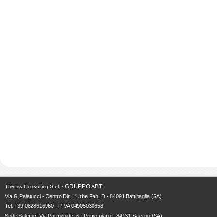
GRUPPO ABT
Themis Consulting S.r.l. -
Via G.Palatucci - Centro Dir. L'Urbe Fab. D - 84091 Battipaglia (SA)
Tel. +39 0828616960 | P.IVA 04905030658
Sede Salerno: Via Parmenide, 6 - Primo piano - 84131 Salerno (SA)