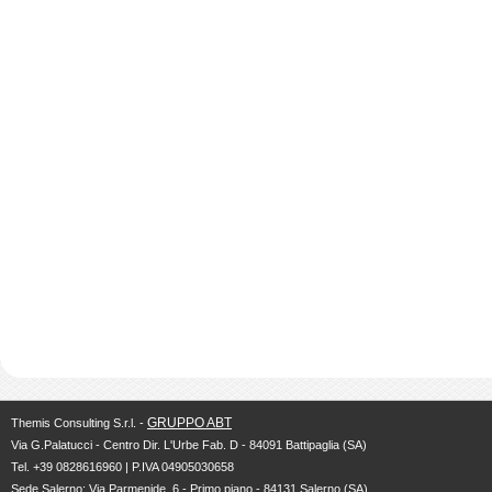
GRUPPO ABT
Themis Consulting S.r.l. -
Via G.Palatucci - Centro Dir. L'Urbe Fab. D - 84091 Battipaglia (SA)
Tel. +39 0828616960 | P.IVA 04905030658
Sede Salerno: Via Parmenide, 6 - Primo piano - 84131 Salerno (SA)