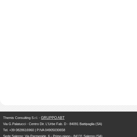
GRUPPO ABT
Themis Consulting S.r.l. -
Via G.Palatucci - Centro Dir. L'Urbe Fab. D - 84091 Battipaglia (SA)
Tel. +39 0828616960 | P.IVA 04905030658
Sede Salerno: Via Parmenide, 6 - Primo piano - 84131 Salerno (SA)